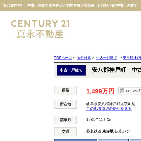
安八郡神戸町 中古一戸建て 岐阜県安八郡神戸町大字加納｜1,499万円の中古一戸建て
>
TOPページ
>
物件検索
>
中古一戸建て
安八郡神戸
安八郡神戸町 中
中古一戸建て
価格
1,499万円
岐阜県安八郡神戸町大字加納
所在地
この地域周辺の物件を見る
1981年11月築
築年月
養老鉄道
東赤坂
徒歩17分
交通