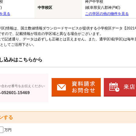
校
神戸中学校
)
中学校区
(岐阜県安八郡神戸町)
を見る
この学区の他の物件を見る
区)情報は、国土数値情報ダウンロードサービスが提供する小学校区データ【2021
のですので、記載情報が現在の学区域と異なる場合がございます。
上で記述通り、データは必ずしも正確とは言えません。また、通学区域(学区)は毎年
としてご活用下さい。
し込みはこちらから
い合わせ番号をお伝えください
-052601-15469
ンする
万円