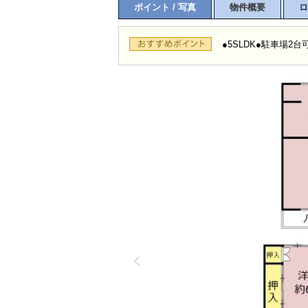
ポイント / 写真
物件概要
ロ
●5SLDK●駐車場2