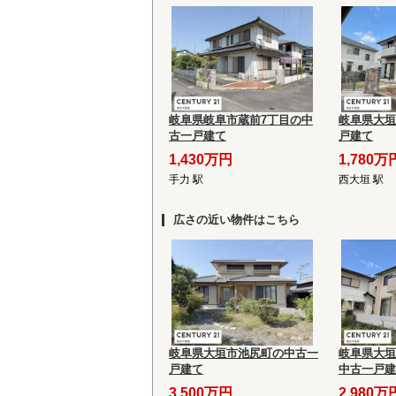
岐阜県岐阜市蔵前7丁目の中
岐阜県大垣
古一戸建て
戸建て
1,430万円
1,780万
手力 駅
西大垣 駅
広さの近い物件はこちら
岐阜県大垣市池尻町の中古一
岐阜県大垣
戸建て
中古一戸建
3,500万円
2,980万