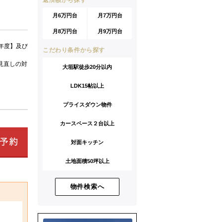
返済額から探す
月6万円台
月7万円台
月8万円台
月9万円台
年度】及び
こだわり条件から探す
見直しの対
大垣駅徒歩20分以内
LDK15帖以上
プライスダウン物件
カースペース２台以上
対面キッチン
土地面積50坪以上
物件検索へ