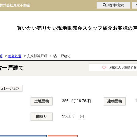
物件検索
｜株式会社真永不動産
買いたい
売りたい
現地販売会
スタッフ紹介
お客様の
>
>
町
養老鉄道
安八郡神戸町 中古一戸建て
古一戸建て
386m² (116.76坪)
土地面積
建物面積
5SLDK （-）
間取り