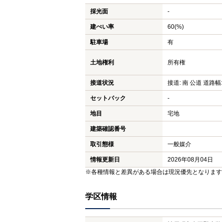
採光面
-
建ぺい率
60(%)
駐車場
有
土地権利
所有権
接道状況
接道: 南 公道 道路幅:
セットバック
-
地目
宅地
建築確認番号
取引態様
一般媒介
情報更新日
2026年08月04日
※各種情報と差異がある場合は現況優先となります
学区情報