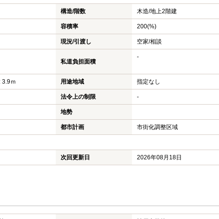
構造/階数
木造/
地上2階建
容積率
200(%)
現況/引渡し
空家/相談
-
私道負担面積
 3.9ｍ
用途地域
指定なし
法令上の制限
-
地勢
都市計画
市街化調整区域
次回更新日
2026年08月18日