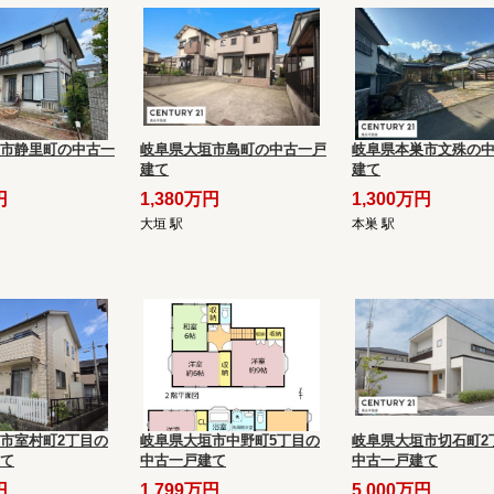
市静里町の中古一
岐阜県大垣市島町の中古一戸
岐阜県本巣市文殊の
建て
建て
円
1,380万円
1,300万円
大垣 駅
本巣 駅
市室村町2丁目の
岐阜県大垣市中野町5丁目の
岐阜県大垣市切石町2
て
中古一戸建て
中古一戸建て
円
1,799万円
5,000万円