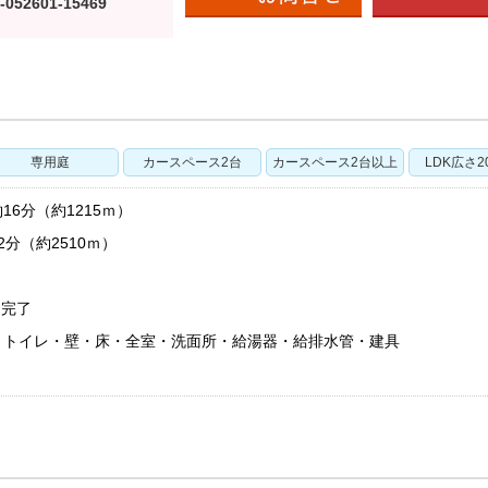
-052601-15469
専用庭
カースペース2台
カースペース2台以上
LDK広さ
6分（約1215ｍ）
分（約2510ｍ）
ム完了
・トイレ・壁・床・全室・洗面所・給湯器・給排水管・建具