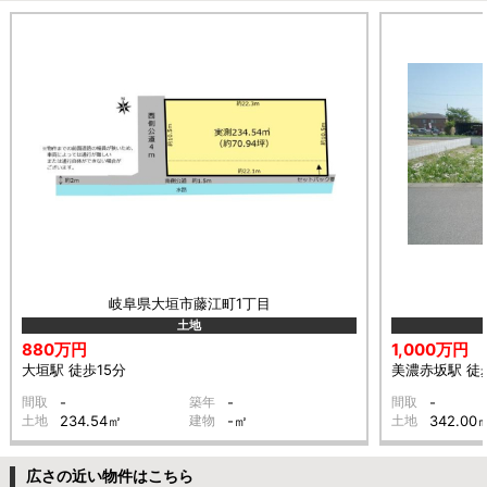
岐阜県大垣市藤江町1丁目
土地
880万円
1,000万円
大垣駅 徒歩15分
美濃赤坂駅 徒
間取
-
築年
-
間取
-
土地
234.54㎡
建物
-㎡
土地
342.00
広さの近い物件はこちら