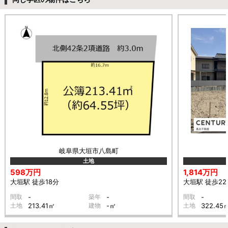
岐阜県大垣市八島町
土地
598万円
1,814万円
大垣駅 徒歩18分
大垣駅 徒歩22
間取
-
築年
-
間取
-
土地
213.41㎡
建物
-㎡
土地
322.45