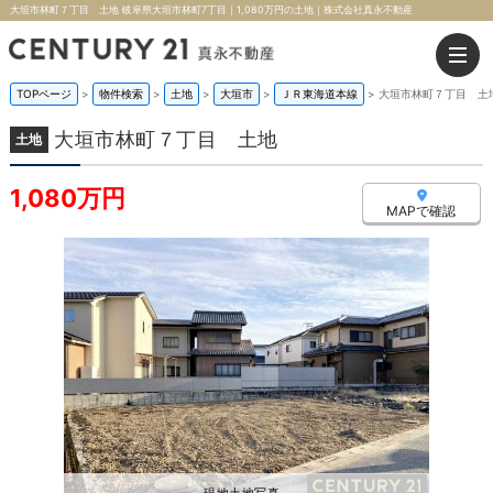
大垣市林町７丁目 土地 岐阜県大垣市林町7丁目｜1,080万円の土地｜株式会社真永不動産
TOPページ
>
物件検索
>
土地
>
大垣市
>
ＪＲ東海道本線
>
大垣市林町７丁目 土
大垣市林町７丁目 土地
土地
1,080万円
MAPで確認