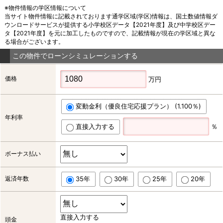
※物件情報の学区情報について
当サイト物件情報に記載されております通学区域(学区)情報は、国土数値情報ダ
ウンロードサービスが提供する小学校区データ【2021年度】及び中学校区デー
タ【2021年度】を元に加工したものですので、記載情報が現在の学区域と異な
る場合がございます。
この物件でローンシミュレーションする
価格
万円
変動金利（優良住宅応援プラン） (1.100％)
年利率
直接入力する
％
ボーナス払い
返済年数
35年
30年
25年
20年
直接入力する
頭金