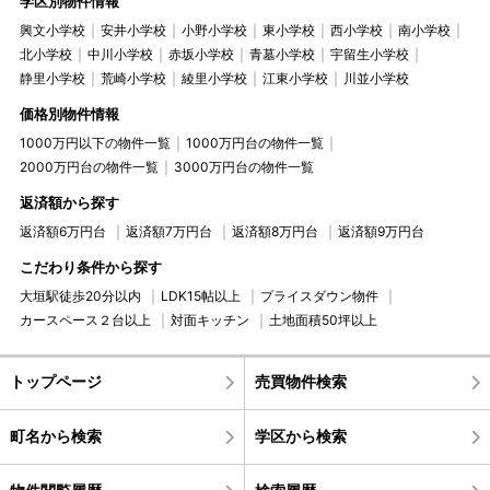
学区別物件情報
興文小学校
安井小学校
小野小学校
東小学校
西小学校
南小学校
北小学校
中川小学校
赤坂小学校
青墓小学校
宇留生小学校
静里小学校
荒崎小学校
綾里小学校
江東小学校
川並小学校
価格別物件情報
1000万円以下の物件一覧
1000万円台の物件一覧
2000万円台の物件一覧
3000万円台の物件一覧
返済額から探す
返済額6万円台
返済額7万円台
返済額8万円台
返済額9万円台
こだわり条件から探す
大垣駅徒歩20分以内
LDK15帖以上
プライスダウン物件
カースペース２台以上
対面キッチン
土地面積50坪以上
トップページ
売買物件検索
町名から検索
学区から検索