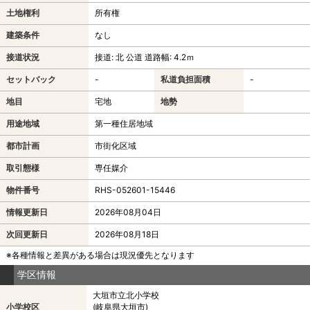
土地権利
所有権
建築条件
なし
接道状況
接道: 北 公道 道路幅: 4.2ｍ
セットバック
-
私道負担面積
-
地目
宅地
地勢
用途地域
第一種住居地域
都市計画
市街化区域
取引態様
専任媒介
物件番号
RHS-052601-15446
情報更新日
2026年08月04日
次回更新日
2026年08月18日
※各種情報と差異がある場合は現況優先となります
学区情報
大垣市立北小学校
小学校区
(岐阜県大垣市)