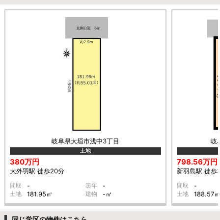
岐阜県大垣市浅中3丁目
岐
土地
380万円
798.56万円
大外羽駅 徒歩20分
新羽島駅 徒歩3
間取
-
築年
-
間取
-
土地
181.95㎡
建物
-㎡
土地
188.57
同じ学区の物件はこちら