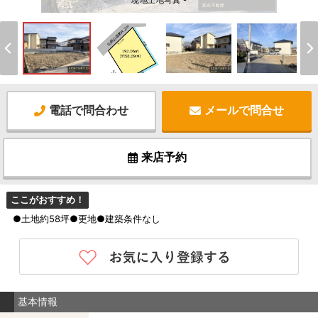
現地土地写真 -
電話で問合わせ
メールで問合せ
来店予約
ここがおすすめ！
●土地約58坪●更地●建築条件なし
基本情報