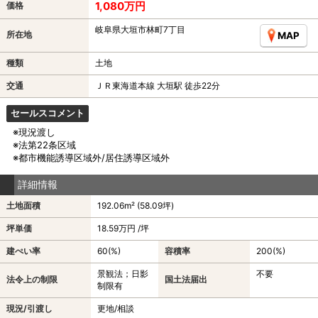
1,080万円
価格
岐阜県大垣市林町7丁目
所在地
MAP
種類
土地
交通
ＪＲ東海道本線 大垣駅 徒歩22分
セールスコメント
※現況渡し
※法第22条区域
※都市機能誘導区域外/居住誘導区域外
詳細情報
土地面積
192.06m² (58.09坪)
坪単価
18.59万円 /坪
建ぺい率
60(%)
容積率
200(%)
景観法；日影
不要
法令上の制限
国土法届出
制限有
現況/引渡し
更地/相談