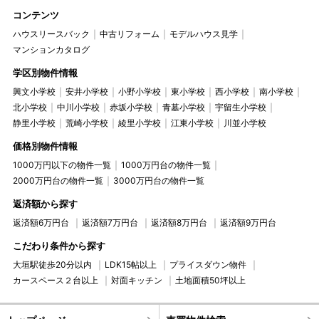
コンテンツ
ハウスリースバック
中古リフォーム
モデルハウス見学
マンションカタログ
学区別物件情報
興文小学校
安井小学校
小野小学校
東小学校
西小学校
南小学校
北小学校
中川小学校
赤坂小学校
青墓小学校
宇留生小学校
静里小学校
荒崎小学校
綾里小学校
江東小学校
川並小学校
価格別物件情報
1000万円以下の物件一覧
1000万円台の物件一覧
2000万円台の物件一覧
3000万円台の物件一覧
返済額から探す
返済額6万円台
返済額7万円台
返済額8万円台
返済額9万円台
こだわり条件から探す
大垣駅徒歩20分以内
LDK15帖以上
プライスダウン物件
カースペース２台以上
対面キッチン
土地面積50坪以上