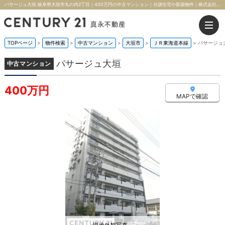
パサージュ大垣 岐阜県大垣市丸の内2丁目｜400万円の中古マンション｜分譲住宅や新築物件｜株式会社真永不動産
TOPページ
>
物件検索
>
中古マンション
>
大垣市
>
ＪＲ東海道本線
>
パサージュ
パサージュ大垣
中古マンション
400万円
MAPで確認