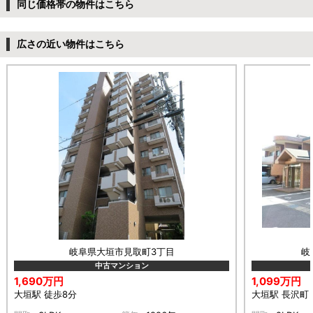
同じ価格帯の物件はこちら
広さの近い物件はこちら
岐阜県大垣市見取町3丁目
岐
中古マンション
1,690万円
1,099万円
大垣駅 徒歩8分
大垣駅 長沢町 