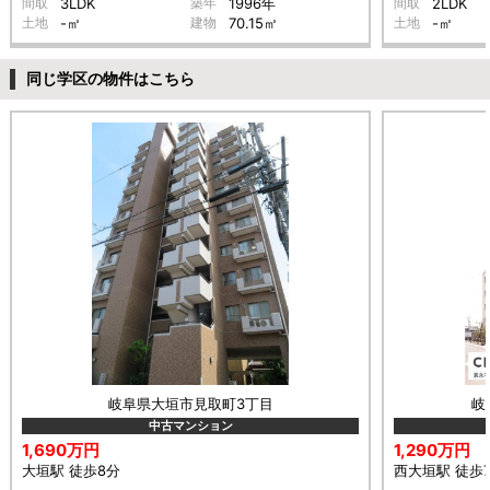
間取
3LDK
築年
1996年
間取
2LDK
土地
-㎡
建物
70.15㎡
土地
-㎡
同じ学区の物件はこちら
岐阜県大垣市見取町3丁目
岐
中古マンション
1,690万円
1,290万円
大垣駅 徒歩8分
西大垣駅 徒歩