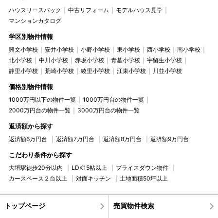
ハウスリースバック
中古リフォーム
モデルハウス見学
マンションカタログ
学区別物件情報
興文小学校
安井小学校
小野小学校
東小学校
西小学校
南小学校
北小学校
中川小学校
赤坂小学校
青墓小学校
宇留生小学校
静里小学校
荒崎小学校
綾里小学校
江東小学校
川並小学校
価格別物件情報
1000万円以下の物件一覧
1000万円台の物件一覧
2000万円台の物件一覧
3000万円台の物件一覧
返済額から探す
返済額6万円台
返済額7万円台
返済額8万円台
返済額9万円台
こだわり条件から探す
大垣駅徒歩20分以内
LDK15帖以上
プライスダウン物件
カースペース２台以上
対面キッチン
土地面積50坪以上
トップページ
売買物件検索