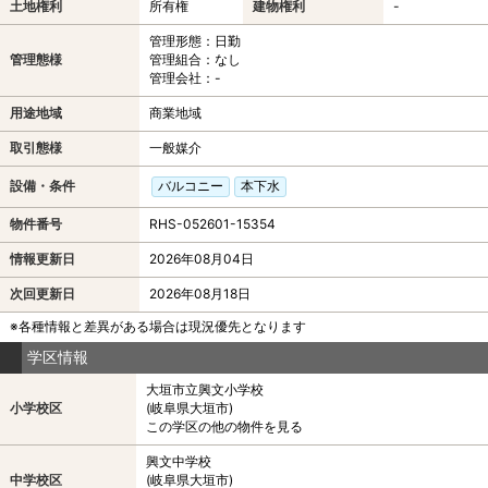
土地権利
所有権
建物権利
-
管理形態：日勤
管理態様
管理組合：なし
管理会社：-
用途地域
商業地域
取引態様
一般媒介
設備・条件
バルコニー
本下水
物件番号
RHS-052601-15354
情報更新日
2026年08月04日
次回更新日
2026年08月18日
※各種情報と差異がある場合は現況優先となります
学区情報
大垣市立興文小学校
小学校区
(岐阜県大垣市)
この学区の他の物件を見る
興文中学校
中学校区
(岐阜県大垣市)