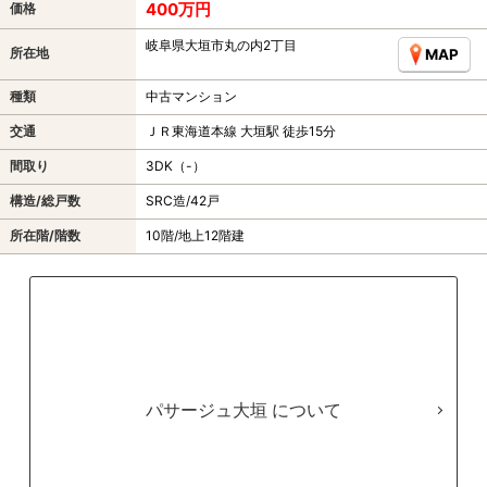
400万円
価格
岐阜県大垣市丸の内2丁目
所在地
MAP
種類
中古マンション
交通
ＪＲ東海道本線 大垣駅 徒歩15分
間取り
3DK（-）
構造/総戸数
SRC造/42戸
所在階/階数
10階/地上12階建
パサージュ大垣