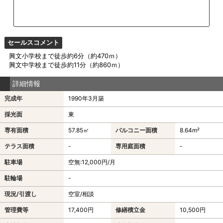
セールスコメント
興文小学校まで徒歩約6分（約470ｍ）
興文中学校まで徒歩約11分（約860ｍ）
詳細情報
完成年
1990年3月築
採光面
東
専有面積
57.85㎡
バルコニー面積
8.64m²
テラス面積
-
専用庭面積
-
駐車場
空無:12,000円/月
駐輪場
-
現況/引渡し
空室/相談
管理費等
17,400円
修繕積立金
10,500円