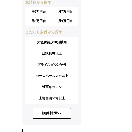
返済額から探す
月6万円台
月7万円台
月8万円台
月9万円台
こだわり条件から探す
大垣駅徒歩20分以内
LDK15帖以上
プライスダウン物件
カースペース２台以上
対面キッチン
土地面積50坪以上
物件検索へ