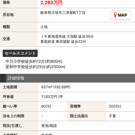
2,280万円
価格
岐阜県大垣市三津屋町1丁目
所在地
MAP
種類
土地
ＪＲ東海道本線 大垣駅 徒歩36分
交通
養老鉄道 東赤坂駅 徒歩22分
セールスコメント
中川小学校徒歩約12分(約900m)
星和中学校徒歩約25分(約2000m)
詳細情報
土地面積
637m² (192.69坪)
坪単価
11.83万円 /坪
建ぺい率
60(%)
容積率
200(%)
法令上の制限
-
国土法届出
不要
現況/引渡し
更地/相談