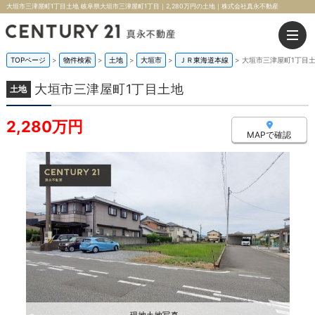
大垣市三津屋町1丁目土地 岐阜県大垣市三津屋町1丁目｜2,280万円の土地｜株式会社真永不動産
TOPページ
>
物件検索
>
土地
>
大垣市
>
ＪＲ東海道本線
>
大垣市三津屋町1丁目
大垣市三津屋町1丁目土地
土地
2,280万円
MAPで確認