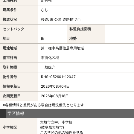
土地権利
所有権
建築条件
なし
接道状況
接道: 東 公道 道路幅: 7ｍ
セットバック
-
私道負担面積
-
地目
田
地勢
用途地域
第一種中高層住居専用地域
都市計画
市街化区域
取引態様
一般媒介
物件番号
RHS-052601-12047
情報更新日
2026年08月04日
次回更新日
2026年08月18日
※各種情報と差異がある場合は現況優先となります
学区情報
大垣市立中川小学校
小学校区
(岐阜県大垣市)
この学区の他の物件を見る