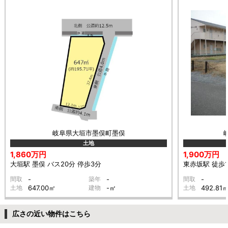
岐阜県大垣市墨俣町墨俣
土地
1,860万円
1,900万円
大垣駅 墨俣 バス20分 停歩3分
東赤坂駅 徒歩1
間取
-
築年
-
間取
-
土地
647.00㎡
建物
-㎡
土地
492.81
広さの近い物件はこちら