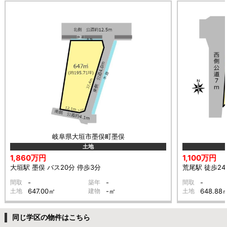
岐阜県大垣市墨俣町墨俣
土地
1,860万円
1,100万円
大垣駅 墨俣 バス20分 停歩3分
荒尾駅 徒歩24
間取
-
築年
-
間取
-
土地
647.00㎡
建物
-㎡
土地
648.88
同じ学区の物件はこちら