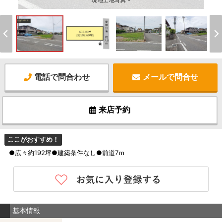
現地土地写真 -
電話で問合わせ
メールで問合せ
来店予約
ここがおすすめ！
●広々約192坪●建築条件なし●前道7ｍ
基本情報