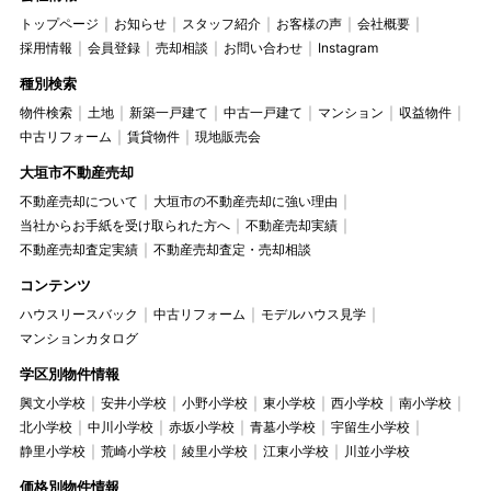
トップページ
お知らせ
スタッフ紹介
お客様の声
会社概要
採用情報
会員登録
売却相談
お問い合わせ
Instagram
種別検索
物件検索
土地
新築一戸建て
中古一戸建て
マンション
収益物件
中古リフォーム
賃貸物件
現地販売会
大垣市不動産売却
不動産売却について
大垣市の不動産売却に強い理由
当社からお手紙を受け取られた方へ
不動産売却実績
不動産売却査定実績
不動産売却査定・売却相談
コンテンツ
ハウスリースバック
中古リフォーム
モデルハウス見学
マンションカタログ
学区別物件情報
興文小学校
安井小学校
小野小学校
東小学校
西小学校
南小学校
北小学校
中川小学校
赤坂小学校
青墓小学校
宇留生小学校
静里小学校
荒崎小学校
綾里小学校
江東小学校
川並小学校
価格別物件情報