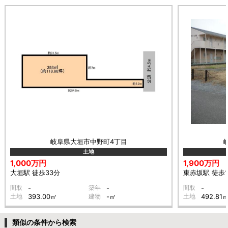
岐阜県大垣市中野町4丁目
土地
1,000万円
1,900万円
大垣駅 徒歩33分
東赤坂駅 徒歩1
間取
-
築年
-
間取
-
土地
393.00㎡
建物
-㎡
土地
492.81
類似の条件から検索