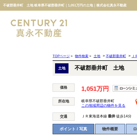
不破郡垂井町 土地 岐阜県不破郡垂井町｜1,051万円の土地｜株式会社真永不動産
>
>
TOPページ
>
物件検索
>
土地
不破郡垂井町
Ｊ
不破郡垂井町 土地
土地
価格
1,051万円
岐阜県不破郡垂井町
所在地
この地域周辺の物件を見る
ＪＲ東海道本線
垂井
徒歩14分
交通
ポイント / 写真
物件概要
ロ