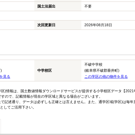
国土法届出
不要
次回更新日
2026年08月18日
不破中学校
)
中学校区
(岐阜県不破郡垂井町)
を見る
この学区の他の物件を見る
区)情報は、国土数値情報ダウンロードサービスが提供する小学校区データ【2021
のですので、記載情報が現在の学区域と異なる場合がございます。
上で記述通り、データは必ずしも正確とは言えません。また、通学区域(学区)は毎年
としてご活用下さい。