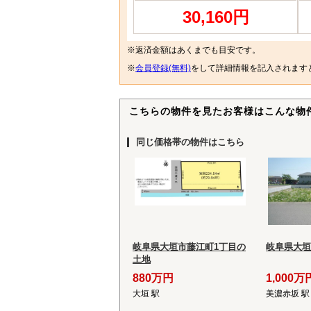
30,160円
※返済金額はあくまでも目安です。
※
会員登録(無料)
をして詳細情報を記入されます
こちらの物件を見たお客様はこんな物
同じ価格帯の物件はこちら
岐阜県大垣市藤江町1丁目の
岐阜県大垣
土地
880万円
1,000万
大垣 駅
美濃赤坂 駅