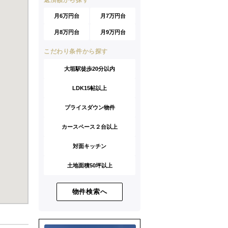
返済額から探す
月6万円台
月7万円台
月8万円台
月9万円台
こだわり条件から探す
大垣駅徒歩20分以内
LDK15帖以上
プライスダウン物件
カースペース２台以上
対面キッチン
土地面積50坪以上
物件検索へ