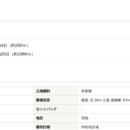
4分（約250ｍ）
5分（約1980ｍ）
土地権利
所有権
接道状況
接道: 北 18ｍ 公道 道路幅: 9.5
セットバック
-
地目
宅地
都市計画
市街化区域