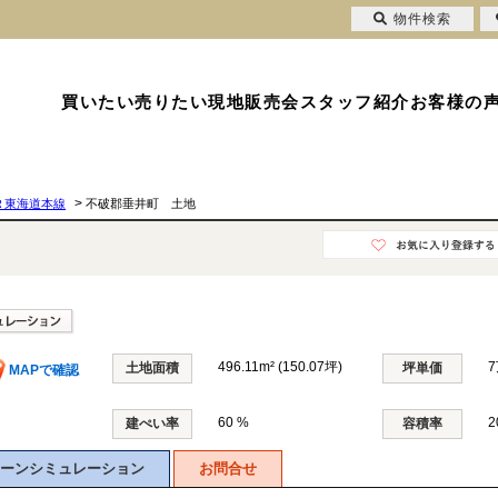
物件検索
買いたい
売りたい
現地販売会
スタッフ紹介
お客様の
>
Ｒ東海道本線
不破郡垂井町 土地
496.11m² (150.07坪)
7
土地面積
坪単価
MAPで確認
60 %
2
建ぺい率
容積率
ーンシミュレーション
お問合せ