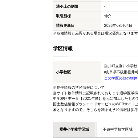
法令上の制限
-
取引態様
仲介
情報更新日
2026年08月04日
※各種情報と差異がある場合は現況優先となります
学区情報
垂井町立垂井小学校
小学校区
(岐阜県不破郡垂井町
この学区の他の物件
※物件情報の学区情報について
当サイト物件情報に記載されております通学区域(学
中学校区データ【2021年度】を元に加工したも
国土数値情報ダウンロードサービスのWEBサイト
象となりますので、そちらを踏まえ学区情報は参考
垂井小学校学区域
不破中学校学区域