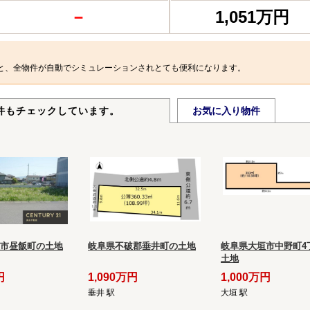
－
1,051万円
と、全物件が自動でシミュレーションされとても便利になります。
件もチェックしています。
お気に入り物件
市昼飯町の土地
岐阜県不破郡垂井町の土地
岐阜県大垣市中野町4
土地
円
1,090万円
1,000万円
垂井 駅
大垣 駅