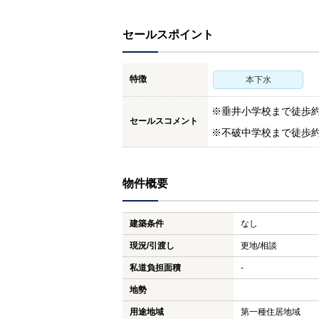
セールスポイント
特徴
本下水
※垂井小学校まで徒歩約
セールスコメント
※不破中学校まで徒歩約2
物件概要
建築条件
なし
現況/引渡し
更地/相談
私道負担面積
-
地勢
用途地域
第一種住居地域