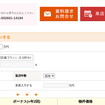
い合わせ番号をお伝えください
-052601-14194
ンする
万円
援プラン） (1.100％)
％
返済年数
直接入力する
万円
ボーナス(×年2回)
物件価格