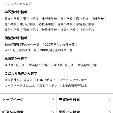
マンションカタログ
学区別物件情報
興文小学校
安井小学校
小野小学校
東小学校
西小学校
南小学校
北小学校
中川小学校
赤坂小学校
青墓小学校
宇留生小学校
静里小学校
荒崎小学校
綾里小学校
江東小学校
川並小学校
価格別物件情報
1000万円以下の物件一覧
1000万円台の物件一覧
2000万円台の物件一覧
3000万円台の物件一覧
返済額から探す
返済額6万円台
返済額7万円台
返済額8万円台
返済額9万円台
こだわり条件から探す
大垣駅徒歩20分以内
LDK15帖以上
プライスダウン物件
カースペース２台以上
対面キッチン
土地面積50坪以上
トップページ
売買物件検索
町名から検索
学区から検索