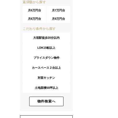
返済額から探す
月6万円台
月7万円台
月8万円台
月9万円台
こだわり条件から探す
大垣駅徒歩20分以内
LDK15帖以上
プライスダウン物件
カースペース２台以上
対面キッチン
土地面積50坪以上
物件検索へ