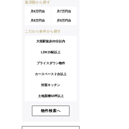
返済額から探す
月6万円台
月7万円台
月8万円台
月9万円台
こだわり条件から探す
大垣駅徒歩20分以内
LDK15帖以上
プライスダウン物件
カースペース２台以上
対面キッチン
土地面積50坪以上
物件検索へ