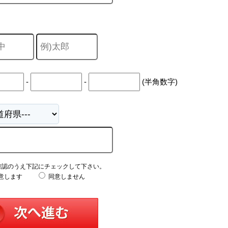
-
-
(半角数字)
確認のうえ下記にチェックして下さい。
意します
同意しません