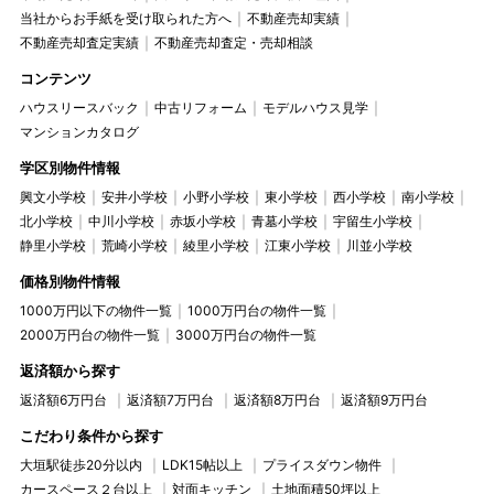
当社からお手紙を受け取られた方へ
不動産売却実績
不動産売却査定実績
不動産売却査定・売却相談
コンテンツ
ハウスリースバック
中古リフォーム
モデルハウス見学
マンションカタログ
学区別物件情報
興文小学校
安井小学校
小野小学校
東小学校
西小学校
南小学校
北小学校
中川小学校
赤坂小学校
青墓小学校
宇留生小学校
静里小学校
荒崎小学校
綾里小学校
江東小学校
川並小学校
価格別物件情報
1000万円以下の物件一覧
1000万円台の物件一覧
2000万円台の物件一覧
3000万円台の物件一覧
返済額から探す
返済額6万円台
返済額7万円台
返済額8万円台
返済額9万円台
こだわり条件から探す
大垣駅徒歩20分以内
LDK15帖以上
プライスダウン物件
カースペース２台以上
対面キッチン
土地面積50坪以上