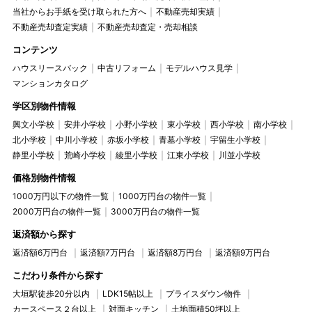
当社からお手紙を受け取られた方へ
不動産売却実績
不動産売却査定実績
不動産売却査定・売却相談
コンテンツ
ハウスリースバック
中古リフォーム
モデルハウス見学
マンションカタログ
学区別物件情報
興文小学校
安井小学校
小野小学校
東小学校
西小学校
南小学校
北小学校
中川小学校
赤坂小学校
青墓小学校
宇留生小学校
静里小学校
荒崎小学校
綾里小学校
江東小学校
川並小学校
価格別物件情報
1000万円以下の物件一覧
1000万円台の物件一覧
2000万円台の物件一覧
3000万円台の物件一覧
返済額から探す
返済額6万円台
返済額7万円台
返済額8万円台
返済額9万円台
こだわり条件から探す
大垣駅徒歩20分以内
LDK15帖以上
プライスダウン物件
カースペース２台以上
対面キッチン
土地面積50坪以上