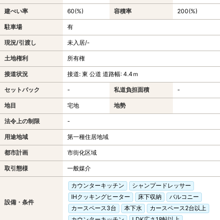
建ぺい率
60(%)
容積率
200(%)
駐車場
有
現況/引渡し
未入居/-
土地権利
所有権
接道状況
接道: 東 公道 道路幅: 4.4ｍ
セットバック
-
私道負担面積
-
地目
宅地
地勢
法令上の制限
-
用途地域
第一種住居地域
都市計画
市街化区域
取引態様
一般媒介
カウンターキッチン
シャンプードレッサー
IHクッキングヒーター
床下収納
バルコニー
設備・条件
カースペース3台
本下水
カースペース2台以上
カウンターキッチン
LDK広さ18帖以上