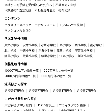
当社からお手紙を受け取られた方へ
不動産売却実績
不動産売却査定実績
不動産売却査定・売却相談
コンテンツ
ハウスリースバック
中古リフォーム
モデルハウス見学
マンションカタログ
学区別物件情報
興文小学校
安井小学校
小野小学校
東小学校
西小学校
南小学校
北小学校
中川小学校
赤坂小学校
青墓小学校
宇留生小学校
静里小学校
荒崎小学校
綾里小学校
江東小学校
川並小学校
価格別物件情報
1000万円以下の物件一覧
1000万円台の物件一覧
2000万円台の物件一覧
3000万円台の物件一覧
返済額から探す
返済額6万円台
返済額7万円台
返済額8万円台
返済額9万円台
こだわり条件から探す
大垣駅徒歩20分以内
LDK15帖以上
プライスダウン物件
カースペース２台以上
対面キッチン
土地面積50坪以上