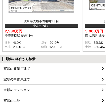
岐阜県大垣市青柳町1丁目
中古一戸建て
2,530万円
5,000万円
美濃青柳駅 徒歩11分
西大垣駅 徒歩
間取
4LDK
築年
2019年
間取
3SLDK
土地
210.01㎡
建物
120.89㎡
土地
235.45
類似の条件から検索
室駅の新築戸建て
室駅の中古戸建て
室駅のマンション
室駅の土地