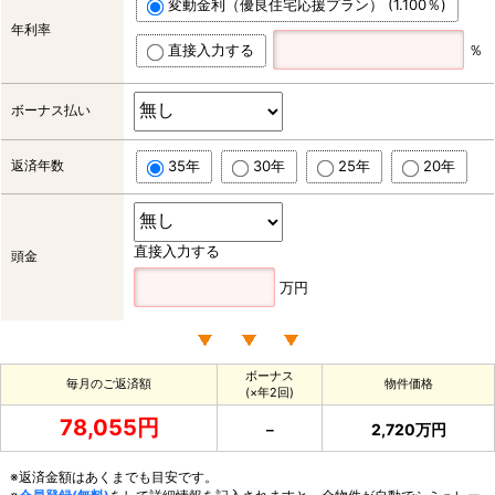
変動金利（優良住宅応援プラン） (1.100％)
年利率
直接入力する
％
ボーナス払い
返済年数
35年
30年
25年
20年
直接入力する
頭金
万円
ボーナス
毎月のご返済額
物件価格
(×年2回)
78,055円
－
2,720万円
※返済金額はあくまでも目安です。