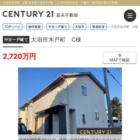
大垣市木戸町 C棟 岐阜県大垣市木戸町｜2,720万円の中古一戸建て｜株式会社真永不動産
TOPページ
>
物件検索
>
中古一戸建て
>
大垣市
>
養老鉄道
>
大垣市木戸町 C棟
大垣市木戸町 C棟
中古一戸建て
2,720万円
MAPで確認