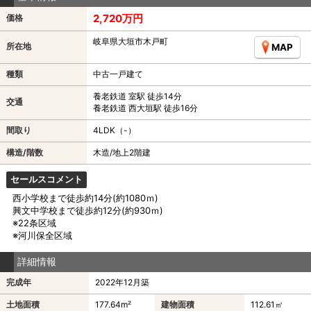
2,720万円
価格
岐阜県大垣市木戸町
所在地
MAP
種類
中古一戸建て
養老鉄道 室駅 徒歩14分
交通
養老鉄道 西大垣駅 徒歩16分
間取り
4LDK（-）
構造/階数
木造/地上2階建
セールスコメント
西小学校まで徒歩約14分(約1080ｍ)
興文中学校まで徒歩約12分(約930ｍ)
※22条区域
※河川保全区域
詳細情報
完成年
2022年12月築
土地面積
177.64m²
建物面積
112.61㎡