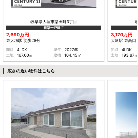
岐阜県大垣市楽田町3丁目
新築一戸建て
2,690万円
3,170万円
東大垣駅 徒歩28分
大垣駅 東高口 
間取
4LDK
築年
2027年
間取
4LDK
土地
167.00㎡
建物
104.45㎡
土地
193.87
広さの近い物件はこちら