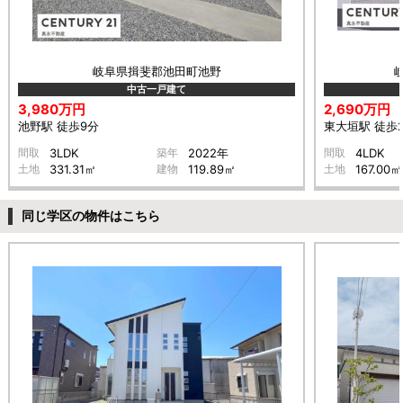
岐阜県揖斐郡池田町池野
中古一戸建て
3,980万円
2,690万円
池野駅 徒歩9分
東大垣駅 徒歩
間取
3LDK
築年
2022年
間取
4LDK
土地
331.31㎡
建物
119.89㎡
土地
167.00㎡
同じ学区の物件はこちら