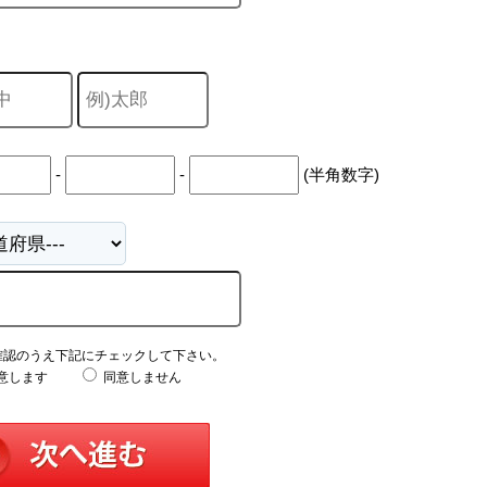
-
-
(半角数字)
確認のうえ下記にチェックして下さい。
意します
同意しません