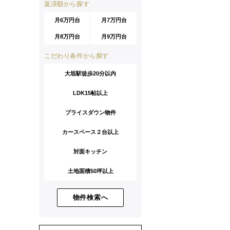
返済額から探す
月6万円台
月7万円台
月8万円台
月9万円台
こだわり条件から探す
大垣駅徒歩20分以内
LDK15帖以上
プライスダウン物件
カースペース２台以上
対面キッチン
土地面積50坪以上
物件検索へ