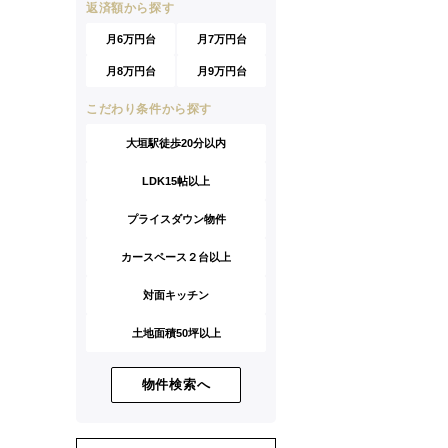
返済額から探す
月6万円台
月7万円台
月8万円台
月9万円台
こだわり条件から探す
大垣駅徒歩20分以内
LDK15帖以上
プライスダウン物件
カースペース２台以上
対面キッチン
土地面積50坪以上
物件検索へ