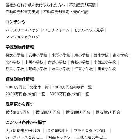
当社からお手紙を受け取られた方へ
不動産売却実績
不動産売却査定実績
不動産売却査定・売却相談
コンテンツ
ハウスリースバック
中古リフォーム
モデルハウス見学
マンションカタログ
学区別物件情報
興文小学校
安井小学校
小野小学校
東小学校
西小学校
南小学校
北小学校
中川小学校
赤坂小学校
青墓小学校
宇留生小学校
静里小学校
荒崎小学校
綾里小学校
江東小学校
川並小学校
価格別物件情報
1000万円以下の物件一覧
1000万円台の物件一覧
2000万円台の物件一覧
3000万円台の物件一覧
返済額から探す
返済額6万円台
返済額7万円台
返済額8万円台
返済額9万円台
こだわり条件から探す
大垣駅徒歩20分以内
LDK15帖以上
プライスダウン物件
カースペース２台以上
対面キッチン
土地面積50坪以上