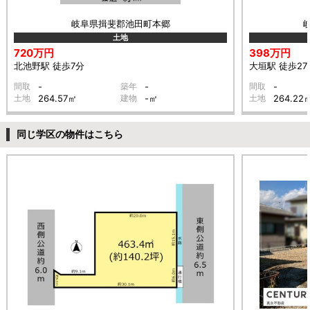
岐阜県揖斐郡池田町本郷
土地
720万円
398万円
北池野駅 徒歩7分
大垣駅 徒歩27
間取
-
築年
-
間取
-
土地
264.57㎡
建物
-㎡
土地
264.22
同じ学区の物件はこちら