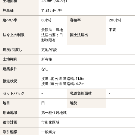
土地面積
280m² (84.7坪)
坪単価
11.81万円 /坪
建ぺい率
60(%)
容積率
200(%)
景観法；農地
不要
法令上の制限
法届出要；日
国土法届出
影制限有
現況/引渡し
更地/相談
土地権利
所有権
建築条件
なし
接道: 北 公道 道路幅: 11.5ｍ
接道状況
接道: 南 公道 道路幅: 4.2ｍ
セットバック
-
私道負担面積
-
地目
田
地勢
用途地域
第一種住居地域
都市計画
市街化区域
取引態様
一般媒介