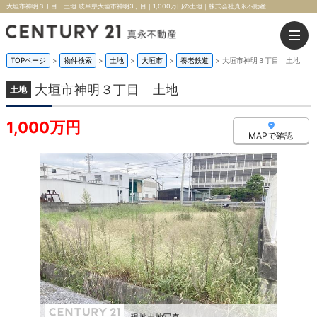
大垣市神明３丁目 土地 岐阜県大垣市神明3丁目｜1,000万円の土地｜株式会社真永不動産
TOPページ
>
物件検索
>
土地
>
大垣市
>
養老鉄道
>
大垣市神明３丁目 土地
大垣市神明３丁目 土地
土地
1,000万円
MAPで確認