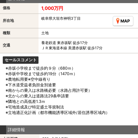
1,000万円
価格
岐阜県大垣市神明3丁目
所在地
MAP
種類
土地
養老鉄道 東赤坂駅 徒歩17分
交通
ＪＲ東海道本線 美濃赤坂駅 徒歩17分
セールスコメント
※赤坂小学校まで徒歩約９分（680ｍ）
※赤坂中学校まで徒歩約19分（1470ｍ）
※農地転用要※空中線有り
※下水道受益者負担金別途要
※南からの乗入は水路橋必要（水路占用許可要）
※北からの乗入は道路法29条申請要
※隣地との高低差1.3ｍ
※宅地造成及び特定盛土等規制法
※立地適正化計画（都市機能誘導区域外/居住誘導区域内）
詳細情報