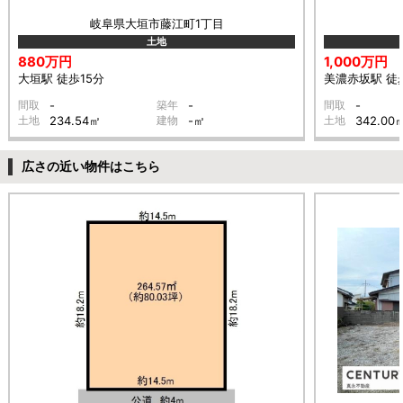
岐阜県大垣市藤江町1丁目
土地
880万円
1,000万円
大垣駅 徒歩15分
美濃赤坂駅 徒
間取
-
築年
-
間取
-
土地
234.54㎡
建物
-㎡
土地
342.00
広さの近い物件はこちら