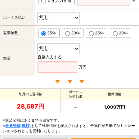
直接入力する
％
ボーナス払い
返済年数
35年
30年
25年
20年
直接入力する
頭金
万円
ボーナス
毎月のご返済額
物件価格
(×年2回)
28,697円
－
1,000万円
※返済金額はあくまでも目安です。
※
会員登録(無料)
をして詳細情報を記入されますと、全物件が自動でシミュレー
ションされとても便利になります。