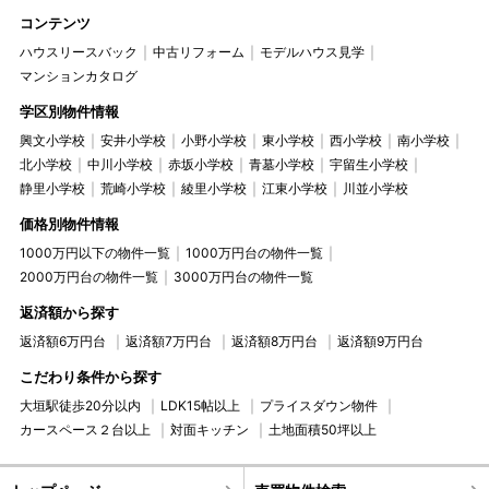
コンテンツ
ハウスリースバック
中古リフォーム
モデルハウス見学
マンションカタログ
学区別物件情報
興文小学校
安井小学校
小野小学校
東小学校
西小学校
南小学校
北小学校
中川小学校
赤坂小学校
青墓小学校
宇留生小学校
静里小学校
荒崎小学校
綾里小学校
江東小学校
川並小学校
価格別物件情報
1000万円以下の物件一覧
1000万円台の物件一覧
2000万円台の物件一覧
3000万円台の物件一覧
返済額から探す
返済額6万円台
返済額7万円台
返済額8万円台
返済額9万円台
こだわり条件から探す
大垣駅徒歩20分以内
LDK15帖以上
プライスダウン物件
カースペース２台以上
対面キッチン
土地面積50坪以上