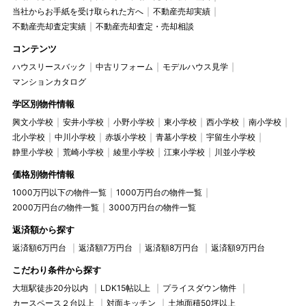
当社からお手紙を受け取られた方へ
不動産売却実績
不動産売却査定実績
不動産売却査定・売却相談
コンテンツ
ハウスリースバック
中古リフォーム
モデルハウス見学
マンションカタログ
学区別物件情報
興文小学校
安井小学校
小野小学校
東小学校
西小学校
南小学校
北小学校
中川小学校
赤坂小学校
青墓小学校
宇留生小学校
静里小学校
荒崎小学校
綾里小学校
江東小学校
川並小学校
価格別物件情報
1000万円以下の物件一覧
1000万円台の物件一覧
2000万円台の物件一覧
3000万円台の物件一覧
返済額から探す
返済額6万円台
返済額7万円台
返済額8万円台
返済額9万円台
こだわり条件から探す
大垣駅徒歩20分以内
LDK15帖以上
プライスダウン物件
カースペース２台以上
対面キッチン
土地面積50坪以上