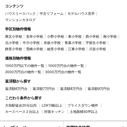
コンテンツ
ハウスリースバック
中古リフォーム
モデルハウス見学
マンションカタログ
学区別物件情報
興文小学校
安井小学校
小野小学校
東小学校
西小学校
南小学校
北小学校
中川小学校
赤坂小学校
青墓小学校
宇留生小学校
静里小学校
荒崎小学校
綾里小学校
江東小学校
川並小学校
価格別物件情報
1000万円以下の物件一覧
1000万円台の物件一覧
2000万円台の物件一覧
3000万円台の物件一覧
返済額から探す
返済額6万円台
返済額7万円台
返済額8万円台
返済額9万円台
こだわり条件から探す
大垣駅徒歩20分以内
LDK15帖以上
プライスダウン物件
カースペース２台以上
対面キッチン
土地面積50坪以上