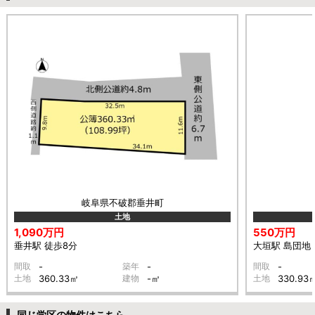
岐阜県不破郡垂井町
土地
1,090万円
550万円
垂井駅 徒歩8分
大垣駅 島団地 
間取
-
築年
-
間取
-
土地
360.33㎡
建物
-㎡
土地
330.93
同じ学区の物件はこちら