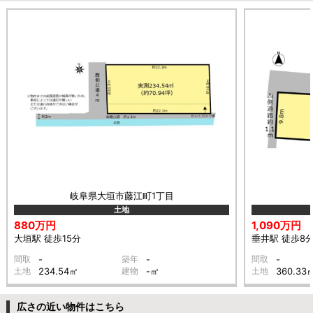
岐阜県大垣市藤江町1丁目
土地
880万円
1,090万円
大垣駅 徒歩15分
垂井駅 徒歩8
間取
-
築年
-
間取
-
土地
234.54㎡
建物
-㎡
土地
360.33
広さの近い物件はこちら