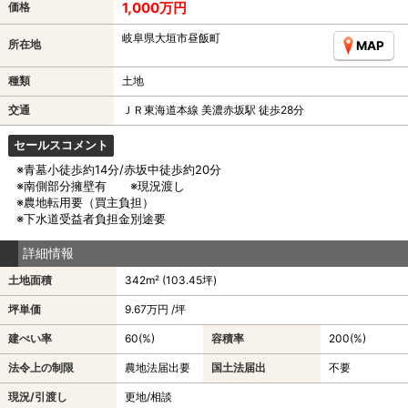
1,000万円
価格
岐阜県大垣市昼飯町
所在地
MAP
種類
土地
交通
ＪＲ東海道本線 美濃赤坂駅 徒歩28分
セールスコメント
※青墓小徒歩約14分/赤坂中徒歩約20分
※南側部分擁壁有 ※現況渡し
※農地転用要（買主負担）
※下水道受益者負担金別途要
詳細情報
土地面積
342m² (103.45坪)
坪単価
9.67万円 /坪
建ぺい率
60(%)
容積率
200(%)
法令上の制限
農地法届出要
国土法届出
不要
現況/引渡し
更地/相談