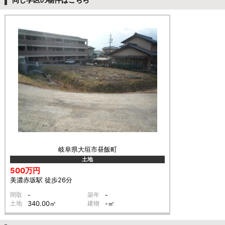
岐阜県大垣市昼飯町
土地
500万円
美濃赤坂駅 徒歩26分
間取
-
築年
-
土地
340.00㎡
建物
-㎡