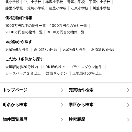
北小学校
中川小学校
赤坂小学校
青墓小学校
宇留生小学校
静里小学校
荒崎小学校
綾里小学校
江東小学校
川並小学校
価格別物件情報
1000万円以下の物件一覧
1000万円台の物件一覧
2000万円台の物件一覧
3000万円台の物件一覧
返済額から探す
返済額6万円台
返済額7万円台
返済額8万円台
返済額9万円台
こだわり条件から探す
大垣駅徒歩20分以内
LDK15帖以上
プライスダウン物件
カースペース２台以上
対面キッチン
土地面積50坪以上
トップページ
売買物件検索
町名から検索
学区から検索
物件閲覧履歴
検索履歴