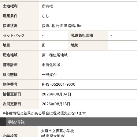
土地権利
所有権
建築条件
なし
接道状況
接道: 北 公道 道路幅: 6ｍ
セットバック
-
私道負担面積
-
地目
田
地勢
用途地域
第一種住居地域
都市計画
市街化区域
取引態様
一般媒介
物件番号
RHS-052601-9600
情報更新日
2026年08月04日
次回更新日
2026年08月18日
※各種情報と差異がある場合は現況優先となります
学区情報
大垣市立青墓小学校
小学校区
(岐阜県大垣市)