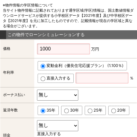
※物件情報の学区情報について
当サイト物件情報に記載されております通学区域(学区)情報は、国土数値情報ダ
ウンロードサービスが提供する小学校区データ【2021年度】及び中学校区デー
タ【2021年度】を元に加工したものですので、記載情報が現在の学区域と異な
る場合がございます。
この物件でローンシミュレーションする
価格
万円
変動金利（優良住宅応援プラン） (1.100％)
年利率
直接入力する
％
ボーナス払い
返済年数
35年
30年
25年
20年
直接入力する
頭金