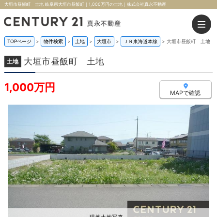
大垣市昼飯町 土地 岐阜県大垣市昼飯町｜1,000万円の土地｜株式会社真永不動産
TOPページ
>
物件検索
>
土地
>
大垣市
>
ＪＲ東海道本線
>
大垣市昼飯町 土地
大垣市昼飯町 土地
土地
1,000万円
MAPで確認