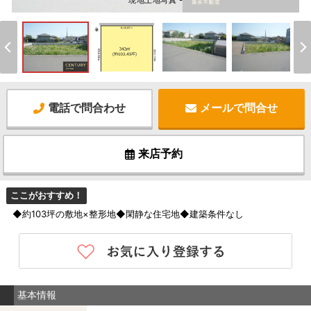
現地土地写真 -
電話で問合わせ
メールで問合せ
来店予約
ここがおすすめ！
◆約103坪の敷地×整形地◆閑静な住宅地◆建築条件なし
基本情報