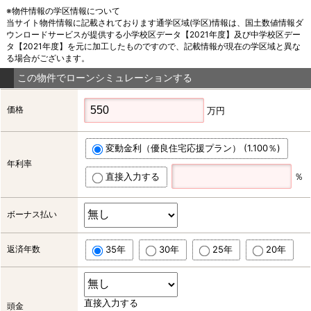
※物件情報の学区情報について
当サイト物件情報に記載されております通学区域(学区)情報は、国土数値情報ダ
ウンロードサービスが提供する小学校区データ【2021年度】及び中学校区デー
タ【2021年度】を元に加工したものですので、記載情報が現在の学区域と異な
る場合がございます。
この物件でローンシミュレーションする
価格
万円
変動金利（優良住宅応援プラン） (1.100％)
年利率
直接入力する
％
ボーナス払い
返済年数
35年
30年
25年
20年
直接入力する
頭金