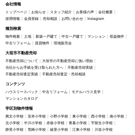
会社情報
トップページ
お知らせ
スタッフ紹介
お客様の声
会社概要
採用情報
会員登録
売却相談
お問い合わせ
Instagram
種別検索
物件検索
土地
新築一戸建て
中古一戸建て
マンション
収益物件
中古リフォーム
賃貸物件
現地販売会
大垣市不動産売却
不動産売却について
大垣市の不動産売却に強い理由
当社からお手紙を受け取られた方へ
不動産売却実績
不動産売却査定実績
不動産売却査定・売却相談
コンテンツ
ハウスリースバック
中古リフォーム
モデルハウス見学
マンションカタログ
学区別物件情報
興文小学校
安井小学校
小野小学校
東小学校
西小学校
南小学校
北小学校
中川小学校
赤坂小学校
青墓小学校
宇留生小学校
静里小学校
荒崎小学校
綾里小学校
江東小学校
川並小学校