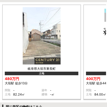
岐阜県大垣市東長町
土地
480万円
400万円
大垣駅 徒歩13分
大垣駅 徒歩44
間取
-
築年
-
間取
-
土地
82.24㎡
建物
-㎡
土地
84.00㎡
同じ学区の物件はこちら