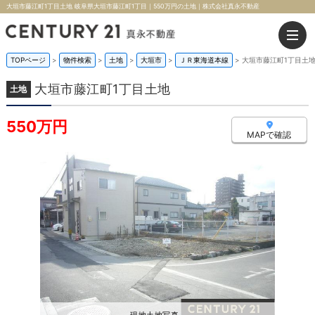
大垣市藤江町1丁目土地 岐阜県大垣市藤江町1丁目｜550万円の土地｜株式会社真永不動産
TOPページ
>
物件検索
>
土地
>
大垣市
>
ＪＲ東海道本線
>
大垣市藤江町1丁目土
大垣市藤江町1丁目土地
土地
550万円
MAPで確認