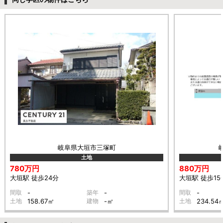
岐阜県大垣市三塚町
土地
780万円
880万円
大垣駅 徒歩24分
大垣駅 徒歩15
間取
-
築年
-
間取
-
土地
158.67㎡
建物
-㎡
土地
234.54