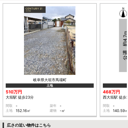
岐阜県大垣市馬場町
土地
510万円
468万円
大垣駅 徒歩23分
西大垣駅 徒歩
間取
-
築年
-
間取
-
土地
152.16㎡
建物
-㎡
土地
140.59
広さの近い物件はこちら