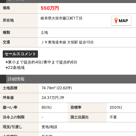
550万円
価格
岐阜県大垣市藤江町1丁目
所在地
MAP
種類
土地
交通
ＪＲ東海道本線 大垣駅 徒歩15分
セールスコメント
※東小まで徒歩約4分/東中まで徒歩約6分
※22条地域
詳細情報
土地面積
74.79m² (22.62坪)
坪単価
24.31万円 /坪
建ぺい率
60(%)
容積率
200(%)
法令上の制限
-
国土法届出
不要
現況/引渡し
更地/相談