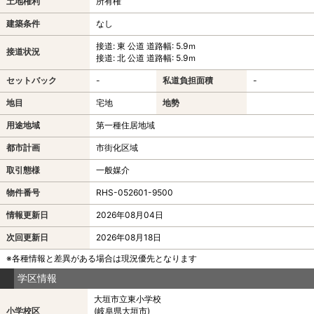
土地権利
所有権
建築条件
なし
接道: 東 公道 道路幅: 5.9ｍ
接道状況
接道: 北 公道 道路幅: 5.9ｍ
セットバック
-
私道負担面積
-
地目
宅地
地勢
用途地域
第一種住居地域
都市計画
市街化区域
取引態様
一般媒介
物件番号
RHS-052601-9500
情報更新日
2026年08月04日
次回更新日
2026年08月18日
※各種情報と差異がある場合は現況優先となります
学区情報
大垣市立東小学校
小学校区
(岐阜県大垣市)