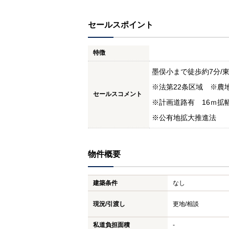
セールスポイント
特徴
墨俣小まで徒歩約7分/
※法第22条区域 ※農
セールスコメント
※計画道路有 16ｍ拡
※公有地拡大推進法
物件概要
建築条件
なし
現況/引渡し
更地/相談
私道負担面積
-