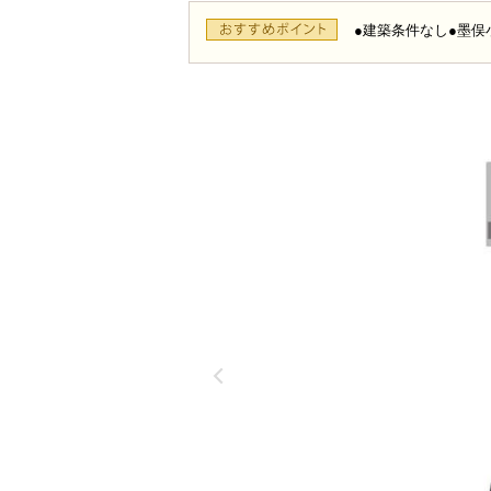
●建築条件なし●墨俣