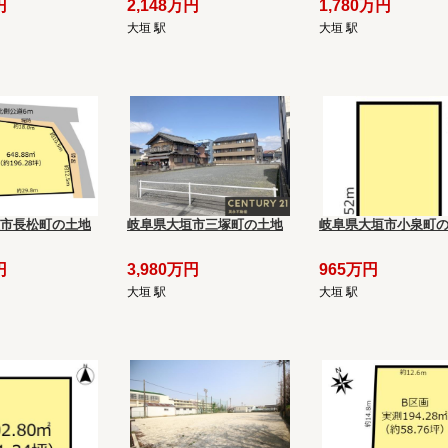
円
2,148万円
1,780万円
大垣 駅
大垣 駅
市長松町の土地
岐阜県大垣市三塚町の土地
岐阜県大垣市小泉町
円
3,980万円
965万円
大垣 駅
大垣 駅