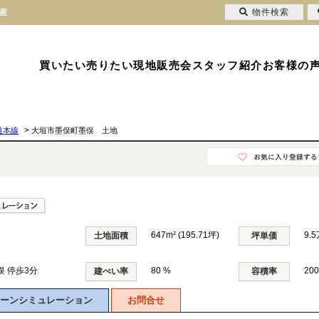
物件検索
産
買いたい
売りたい
現地販売会
スタッフ紹介
お客様の
>
道本線
大垣市墨俣町墨俣 土地
647m² (195.71坪)
9.
土地面積
坪単価
俣 停歩3分
80 %
200
建ぺい率
容積率
ーンシミュレーション
お問合せ