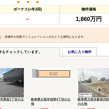
ボーナス(×年2回)
物件価格
－
1,860万円
と、全物件が自動でシミュレーションされとても便利になります。
件もチェックしています。
お気に入り物件
市東前1丁目の土
岐阜県大垣市浅草4丁目の土
岐阜県大垣市新長沢町
地
の土地