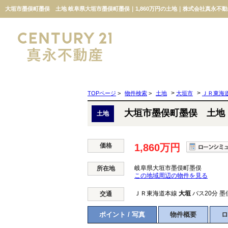
大垣市墨俣町墨俣 土地 岐阜県大垣市墨俣町墨俣｜1,860万円の土地｜株式会社真永不動
>
>
TOPページ
>
物件検索
>
土地
大垣市
ＪＲ東海
大垣市墨俣町墨俣 土地
土地
価格
1,860万円
岐阜県大垣市墨俣町墨俣
所在地
この地域周辺の物件を見る
ＪＲ東海道本線
大垣
バス20分 墨
交通
ポイント / 写真
物件概要
ロ