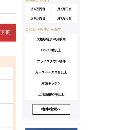
返済額から探す
月6万円台
月7万円台
月8万円台
月9万円台
こだわり条件から探す
大垣駅徒歩20分以内
LDK15帖以上
プライスダウン物件
カースペース２台以上
対面キッチン
土地面積50坪以上
物件検索へ