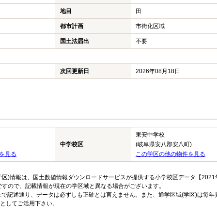
地目
田
都市計画
市街化区域
国土法届出
不要
次回更新日
2026年08月18日
東安中学校
中学校区
(岐阜県安八郡安八町)
を見る
この学区の他の物件を見る
区)情報は、国土数値情報ダウンロードサービスが提供する小学校区データ【2021
のですので、記載情報が現在の学区域と異なる場合がございます。
上で記述通り、データは必ずしも正確とは言えません。また、通学区域(学区)は毎年
としてご活用下さい。