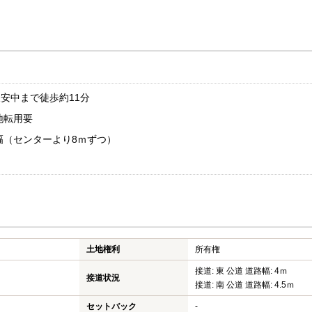
東安中まで徒歩約11分
地転用要
幅（センターより8ｍずつ）
土地権利
所有権
接道: 東 公道 道路幅: 4ｍ
接道状況
接道: 南 公道 道路幅: 4.5ｍ
セットバック
-