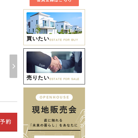
買いたい
周辺環境 【小学校】大垣
売りたい