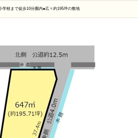
小学校まで徒歩10分圏内●広々約195坪の敷地