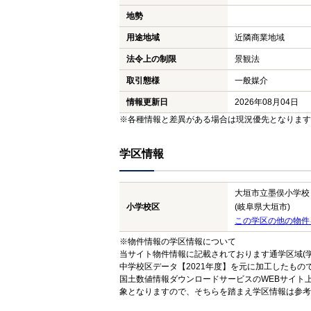
地勢
用途地域
近隣商業地域
法令上の制限
景観法
取引態様
一般媒介
情報更新日
2026年08月04日
※各種情報と差異がある場合は現況優先となります
学区情報
大垣市立墨俣小学校
小学校区
(岐阜県大垣市)
この学区の他の物件
※物件情報の学区情報について
当サイト物件情報に記載されております通学区域(学
中学校区データ【2021年度】を元に加工したも
国土数値情報ダウンロードサービスのWEBサイト
象となりますので、そちらを踏まえ学区情報は参考