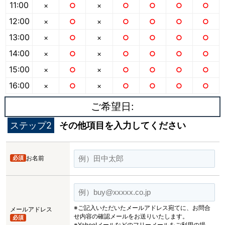
11:00
×
○
×
○
○
○
○
12:00
×
○
×
○
○
○
○
13:00
×
○
×
○
○
○
○
14:00
×
○
×
○
○
○
○
15:00
×
○
×
○
○
○
○
16:00
×
○
×
○
○
○
○
ご希望日:
ステップ2
その他項目を入力してください
必須
お名前
※ご記入いただいたメールアドレス宛てに、お問合
メールアドレス
せ内容の確認メールをお送りいたします。
必須
※Yahoo!メールなどのフリーメールをご利用の場