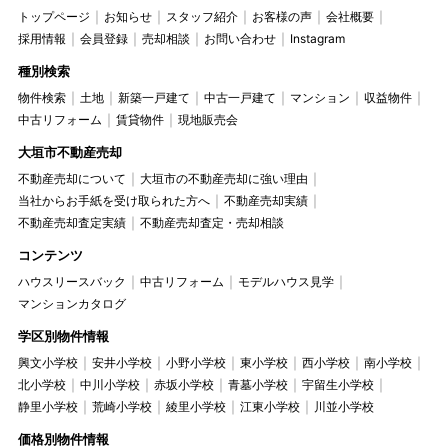
トップページ
お知らせ
スタッフ紹介
お客様の声
会社概要
採用情報
会員登録
売却相談
お問い合わせ
Instagram
種別検索
物件検索
土地
新築一戸建て
中古一戸建て
マンション
収益物件
中古リフォーム
賃貸物件
現地販売会
大垣市不動産売却
不動産売却について
大垣市の不動産売却に強い理由
当社からお手紙を受け取られた方へ
不動産売却実績
不動産売却査定実績
不動産売却査定・売却相談
コンテンツ
ハウスリースバック
中古リフォーム
モデルハウス見学
マンションカタログ
学区別物件情報
興文小学校
安井小学校
小野小学校
東小学校
西小学校
南小学校
北小学校
中川小学校
赤坂小学校
青墓小学校
宇留生小学校
静里小学校
荒崎小学校
綾里小学校
江東小学校
川並小学校
価格別物件情報