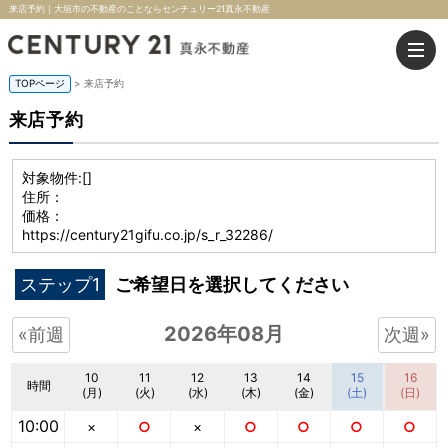
来店予約｜大垣市の不動産のことならセンチュリー21真永不動産
TOPページ
> 来店予約
来店予約
対象物件:
[]
住所：
価格：
https://century21gifu.co.jp/s_r_32286/
ステップ1
ご希望日を選択してください
2026年08月
«前週
次週»
10
11
12
13
14
15
16
時間
(月)
(火)
(水)
(木)
(金)
(土)
(日)
10:00
×
○
×
○
○
○
○