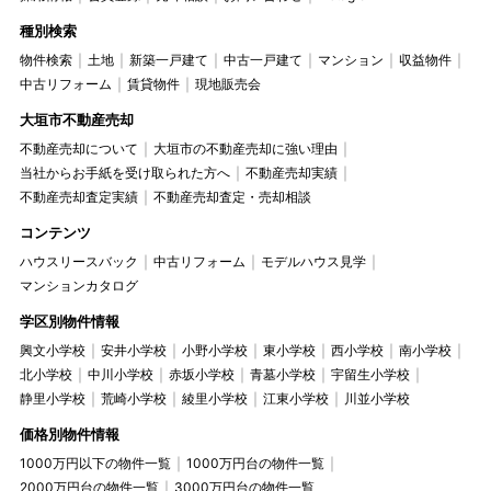
種別検索
物件検索
土地
新築一戸建て
中古一戸建て
マンション
収益物件
中古リフォーム
賃貸物件
現地販売会
大垣市不動産売却
不動産売却について
大垣市の不動産売却に強い理由
当社からお手紙を受け取られた方へ
不動産売却実績
不動産売却査定実績
不動産売却査定・売却相談
コンテンツ
ハウスリースバック
中古リフォーム
モデルハウス見学
マンションカタログ
学区別物件情報
興文小学校
安井小学校
小野小学校
東小学校
西小学校
南小学校
北小学校
中川小学校
赤坂小学校
青墓小学校
宇留生小学校
静里小学校
荒崎小学校
綾里小学校
江東小学校
川並小学校
価格別物件情報
1000万円以下の物件一覧
1000万円台の物件一覧
2000万円台の物件一覧
3000万円台の物件一覧