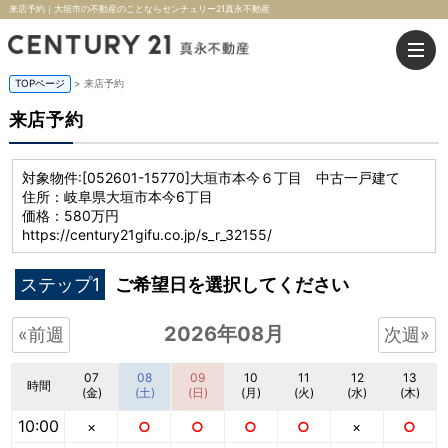
来店予約｜大垣市の不動産のことならセンチュリー21真永不動産
TOPページ
> 来店予約
来店予約
対象物件:
[052601-15770]大垣市本今６丁目 中古一戸建て
住所：岐阜県大垣市本今6丁目
価格：580万円
https://century21gifu.co.jp/s_r_32155/
ステップ1
ご希望日を選択してください
2026年08月
«前週
次週»
07
08
09
10
11
12
13
時間
(金)
(土)
(日)
(月)
(火)
(水)
(木)
10:00
×
○
○
○
○
×
○