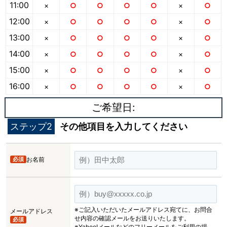
11:00
×
○
○
○
○
×
○
12:00
×
○
○
○
○
×
○
13:00
×
○
○
○
○
×
○
14:00
×
○
○
○
○
×
○
15:00
×
○
○
○
○
×
○
16:00
×
○
○
○
○
×
○
ご希望日:
ステップ2
その他項目を入力してください
必須
お名前
※ご記入いただいたメールアドレス宛てに、お問合
メールアドレス
せ内容の確認メールをお送りいたします。
必須
※Yahoo!メールなどのフリーメールをご利用の場