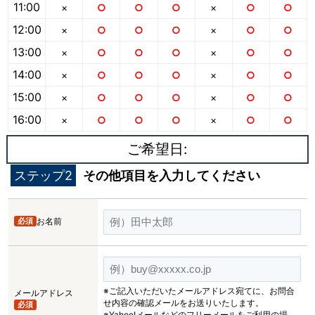
11:00
×
○
○
○
×
○
○
12:00
×
○
○
○
×
○
○
13:00
×
○
○
○
×
○
○
14:00
×
○
○
○
×
○
○
15:00
×
○
○
○
×
○
○
16:00
×
○
○
○
×
○
○
ご希望日:
ステップ2
その他項目を入力してください
必須
お名前
※ご記入いただいたメールアドレス宛てに、お問合
メールアドレス
せ内容の確認メールをお送りいたします。
必須
※Yahoo!メールなどのフリーメールをご利用の場