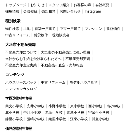
トップページ
お知らせ
スタッフ紹介
お客様の声
会社概要
採用情報
会員登録
売却相談
お問い合わせ
Instagram
種別検索
物件検索
土地
新築一戸建て
中古一戸建て
マンション
収益物件
中古リフォーム
賃貸物件
現地販売会
大垣市不動産売却
不動産売却について
大垣市の不動産売却に強い理由
当社からお手紙を受け取られた方へ
不動産売却実績
不動産売却査定実績
不動産売却査定・売却相談
コンテンツ
ハウスリースバック
中古リフォーム
モデルハウス見学
マンションカタログ
学区別物件情報
興文小学校
安井小学校
小野小学校
東小学校
西小学校
南小学校
北小学校
中川小学校
赤坂小学校
青墓小学校
宇留生小学校
静里小学校
荒崎小学校
綾里小学校
江東小学校
川並小学校
価格別物件情報