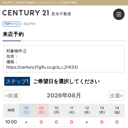
来店予約｜大垣市の不動産のことならセンチュリー21真永不動産
TOPページ
> 来店予約
来店予約
対象物件:
[]
住所：
価格：
https://century21gifu.co.jp/s_r_31633/
ステップ1
ご希望日を選択してください
2026年08月
«前週
次週»
08
09
10
11
12
13
14
時間
(土)
(日)
(月)
(火)
(水)
(木)
(金)
10:00
×
○
○
○
×
○
○