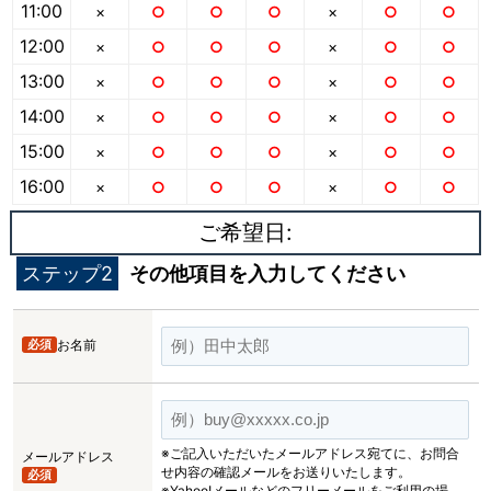
11:00
×
○
○
○
×
○
○
12:00
×
○
○
○
×
○
○
13:00
×
○
○
○
×
○
○
14:00
×
○
○
○
×
○
○
15:00
×
○
○
○
×
○
○
16:00
×
○
○
○
×
○
○
ご希望日:
ステップ2
その他項目を入力してください
必須
お名前
※ご記入いただいたメールアドレス宛てに、お問合
メールアドレス
せ内容の確認メールをお送りいたします。
必須
※Yahoo!メールなどのフリーメールをご利用の場