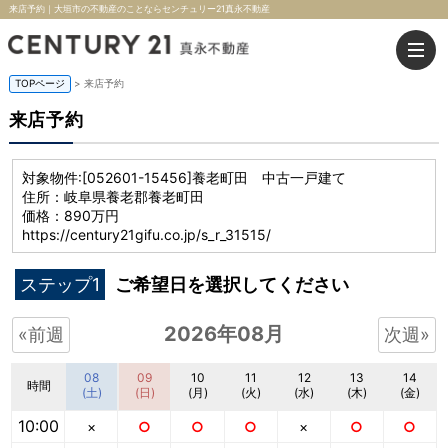
来店予約｜大垣市の不動産のことならセンチュリー21真永不動産
TOPページ
> 来店予約
来店予約
対象物件:
[052601-15456]養老町田 中古一戸建て
住所：岐阜県養老郡養老町田
価格：890万円
https://century21gifu.co.jp/s_r_31515/
ステップ1
ご希望日を選択してください
2026年08月
«前週
次週»
08
09
10
11
12
13
14
時間
(土)
(日)
(月)
(火)
(水)
(木)
(金)
10:00
×
○
○
○
×
○
○