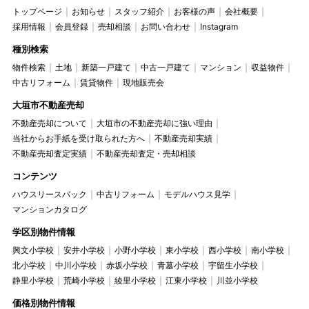
トップページ
お知らせ
スタッフ紹介
お客様の声
会社概要
採用情報
会員登録
売却相談
お問い合わせ
Instagram
種別検索
物件検索
土地
新築一戸建て
中古一戸建て
マンション
収益物件
中古リフォーム
賃貸物件
現地販売会
大垣市不動産売却
不動産売却について
大垣市の不動産売却に強い理由
当社からお手紙を受け取られた方へ
不動産売却実績
不動産売却査定実績
不動産売却査定・売却相談
コンテンツ
ハウスリースバック
中古リフォーム
モデルハウス見学
マンションカタログ
学区別物件情報
興文小学校
安井小学校
小野小学校
東小学校
西小学校
南小学校
北小学校
中川小学校
赤坂小学校
青墓小学校
宇留生小学校
静里小学校
荒崎小学校
綾里小学校
江東小学校
川並小学校
価格別物件情報