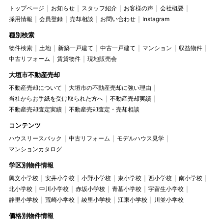
トップページ
お知らせ
スタッフ紹介
お客様の声
会社概要
採用情報
会員登録
売却相談
お問い合わせ
Instagram
種別検索
物件検索
土地
新築一戸建て
中古一戸建て
マンション
収益物件
中古リフォーム
賃貸物件
現地販売会
大垣市不動産売却
不動産売却について
大垣市の不動産売却に強い理由
当社からお手紙を受け取られた方へ
不動産売却実績
不動産売却査定実績
不動産売却査定・売却相談
コンテンツ
ハウスリースバック
中古リフォーム
モデルハウス見学
マンションカタログ
学区別物件情報
興文小学校
安井小学校
小野小学校
東小学校
西小学校
南小学校
北小学校
中川小学校
赤坂小学校
青墓小学校
宇留生小学校
静里小学校
荒崎小学校
綾里小学校
江東小学校
川並小学校
価格別物件情報