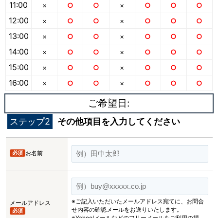
11:00
×
○
○
×
○
○
○
12:00
×
○
○
×
○
○
○
13:00
×
○
○
×
○
○
○
14:00
×
○
○
×
○
○
○
15:00
×
○
○
×
○
○
○
16:00
×
○
○
×
○
○
○
ご希望日:
ステップ2
その他項目を入力してください
必須
お名前
※ご記入いただいたメールアドレス宛てに、お問合
メールアドレス
せ内容の確認メールをお送りいたします。
必須
※Yahoo!メールなどのフリーメールをご利用の場