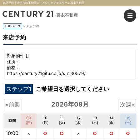
来店予約｜大垣市の不動産のことならセンチュリー21真永不動産
TOPページ
> 来店予約
来店予約
対象物件:
[]
住所：
価格：
https://century21gifu.co.jp/s_r_30579/
ステップ1
ご希望日を選択してください
2026年08月
«前週
次週»
09
10
11
12
13
14
15
時間
(日)
(月)
(火)
(水)
(木)
(金)
(土)
10:00
×
○
○
×
○
○
○