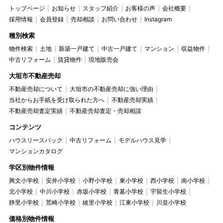
トップページ
お知らせ
スタッフ紹介
お客様の声
会社概要
採用情報
会員登録
売却相談
お問い合わせ
Instagram
種別検索
物件検索
土地
新築一戸建て
中古一戸建て
マンション
収益物件
中古リフォーム
賃貸物件
現地販売会
大垣市不動産売却
不動産売却について
大垣市の不動産売却に強い理由
当社からお手紙を受け取られた方へ
不動産売却実績
不動産売却査定実績
不動産売却査定・売却相談
コンテンツ
ハウスリースバック
中古リフォーム
モデルハウス見学
マンションカタログ
学区別物件情報
興文小学校
安井小学校
小野小学校
東小学校
西小学校
南小学校
北小学校
中川小学校
赤坂小学校
青墓小学校
宇留生小学校
静里小学校
荒崎小学校
綾里小学校
江東小学校
川並小学校
価格別物件情報