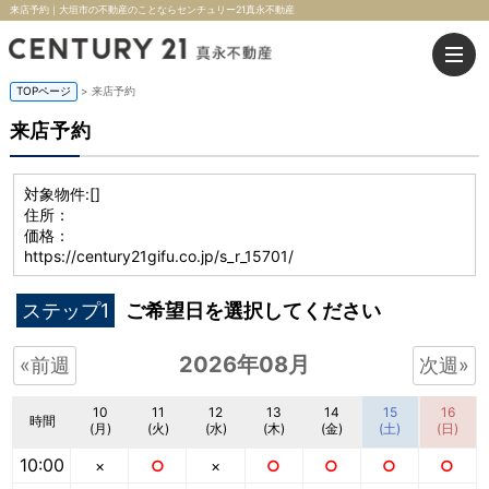
来店予約｜大垣市の不動産のことならセンチュリー21真永不動産
TOPページ
> 来店予約
来店予約
対象物件:
[]
住所：
価格：
https://century21gifu.co.jp/s_r_15701/
ステップ1
ご希望日を選択してください
2026年08月
«前週
次週»
10
11
12
13
14
15
16
時間
(月)
(火)
(水)
(木)
(金)
(土)
(日)
10:00
×
○
×
○
○
○
○