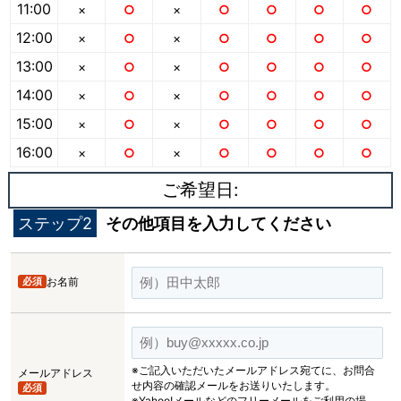
11:00
×
○
×
○
○
○
○
12:00
×
○
×
○
○
○
○
13:00
×
○
×
○
○
○
○
14:00
×
○
×
○
○
○
○
15:00
×
○
×
○
○
○
○
16:00
×
○
×
○
○
○
○
ご希望日:
ステップ2
その他項目を入力してください
必須
お名前
※ご記入いただいたメールアドレス宛てに、お問合
メールアドレス
せ内容の確認メールをお送りいたします。
必須
※Yahoo!メールなどのフリーメールをご利用の場