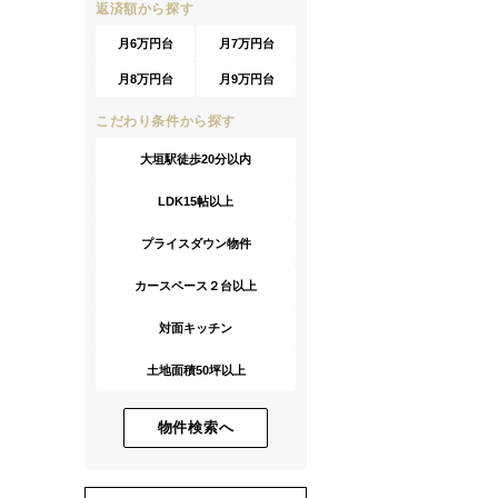
返済額から探す
月6万円台
月7万円台
月8万円台
月9万円台
こだわり条件から探す
大垣駅徒歩20分以内
LDK15帖以上
プライスダウン物件
カースペース２台以上
対面キッチン
土地面積50坪以上
物件検索へ