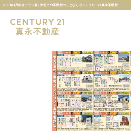
2021年3月集合チラシ裏 | 大垣市の不動産のことならセンチュリー21真永不動産