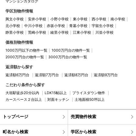
マンションカタログ
学区別物件情報
興文小学校
安井小学校
小野小学校
東小学校
西小学校
南小学校
北小学校
中川小学校
赤坂小学校
青墓小学校
宇留生小学校
静里小学校
荒崎小学校
綾里小学校
江東小学校
川並小学校
価格別物件情報
1000万円以下の物件一覧
1000万円台の物件一覧
2000万円台の物件一覧
3000万円台の物件一覧
返済額から探す
返済額6万円台
返済額7万円台
返済額8万円台
返済額9万円台
こだわり条件から探す
大垣駅徒歩20分以内
LDK15帖以上
プライスダウン物件
カースペース２台以上
対面キッチン
土地面積50坪以上
トップページ
売買物件検索
町名から検索
学区から検索