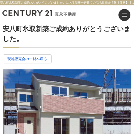
安八町氷取新築ご成約ありがとうございました。にある新築一戸建ての現地販売会情報【価格】【交通】東海道本線 大垣駅 バス23分 「安八町役場」停徒歩約5分 | 大垣市の不動産のことならセンチュリー21真永不動産
安八町氷取新築ご成約ありがとうございま
した。
現地販売会の一覧へ戻る