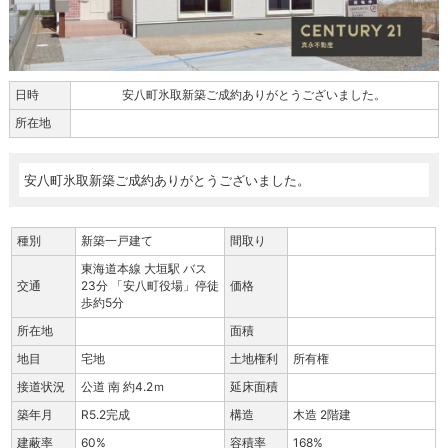
日時
安八町氷取新築ご成約ありがとうございました。
所在地
安八町氷取新築ご成約ありがとうございました。
種別
新築一戸建て
間取り
東海道本線 大垣駅 バス
交通
23分 「安八町役場」停徒
価格
歩約5分
所在地
面積
地目
宅地
土地権利
所有権
接道状況
公道 南 約4.2ｍ
延床面積
築年月
R5.2完成
構造
木造 2階建
建蔽率
60%
容積率
168%