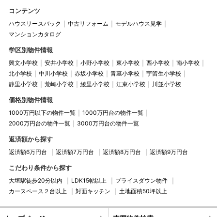
コンテンツ
ハウスリースバック
中古リフォーム
モデルハウス見学
マンションカタログ
学区別物件情報
興文小学校
安井小学校
小野小学校
東小学校
西小学校
南小学校
北小学校
中川小学校
赤坂小学校
青墓小学校
宇留生小学校
静里小学校
荒崎小学校
綾里小学校
江東小学校
川並小学校
価格別物件情報
1000万円以下の物件一覧
1000万円台の物件一覧
2000万円台の物件一覧
3000万円台の物件一覧
返済額から探す
返済額6万円台
返済額7万円台
返済額8万円台
返済額9万円台
こだわり条件から探す
大垣駅徒歩20分以内
LDK15帖以上
プライスダウン物件
カースペース２台以上
対面キッチン
土地面積50坪以上