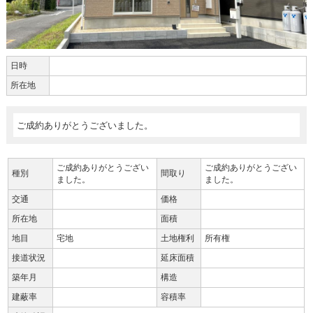
日時
所在地
ご成約ありがとうございました。
ご成約ありがとうござい
ご成約ありがとうござい
種別
間取り
ました。
ました。
交通
価格
所在地
面積
地目
宅地
土地権利
所有権
接道状況
延床面積
築年月
構造
建蔽率
容積率