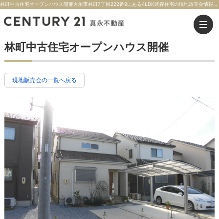
林町中古住宅オープンハウス開催大垣市林町7丁目222番9にある4LDK既存住宅の現地販売会情報【価格】2,480万円【交通】東海道本線 大垣駅 徒歩14分 | 大垣市の不動産のことならセンチュリー21真永不動産
林町中古住宅オープンハウス開催
現地販売会の一覧へ戻る