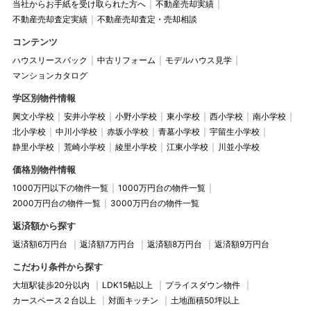
当社からお手紙を受け取られた方へ
不動産売却実績
不動産売却査定実績
不動産売却査定・売却相談
コンテンツ
ハウスリースバック
中古リフォーム
モデルハウス見学
マンションカタログ
学区別物件情報
興文小学校
安井小学校
小野小学校
東小学校
西小学校
南小学校
北小学校
中川小学校
赤坂小学校
青墓小学校
宇留生小学校
静里小学校
荒崎小学校
綾里小学校
江東小学校
川並小学校
価格別物件情報
1000万円以下の物件一覧
1000万円台の物件一覧
2000万円台の物件一覧
3000万円台の物件一覧
返済額から探す
返済額6万円台
返済額7万円台
返済額8万円台
返済額9万円台
こだわり条件から探す
大垣駅徒歩20分以内
LDK15帖以上
プライスダウン物件
カースペース２台以上
対面キッチン
土地面積50坪以上