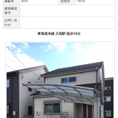
建蔽率
60%
容積率
163%
建築確認
番号
お問い合
わせ
東海道本線 大垣駅 徒歩14分