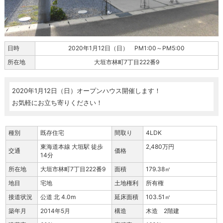
日時
2020年1月12日（日） PM1:00～PM5:00
所在地
大垣市林町7丁目222番9
2020年1月12日（日）オープンハウス開催します！
お気軽にお立ち寄りください！
種別
既存住宅
間取り
4LDK
東海道本線 大垣駅 徒歩
2,480万円
交通
価格
14分
所在地
大垣市林町7丁目222番9
面積
179.38㎡
地目
宅地
土地権利
所有権
接道状況
公道 北 4.0m
延床面積
103.51㎡
築年月
2014年5月
構造
木造 2階建