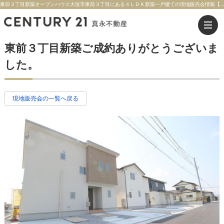
東前３丁目新築オープンハウス大垣市東前３丁目にある４ＬＤＫ新築一戸建ての現地販売会情報【価格】【交通】近鉄バス「大井町」停 徒歩約7分 | 大垣市の不動産のことならセンチュリー21真永不動産
東前３丁目新築ご成約ありがとうございま
した。
現地販売会の一覧へ戻る