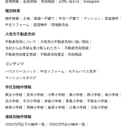
採用情報
会員登録
売却相談
お問い合わせ
Instagram
種別検索
物件検索
土地
新築一戸建て
中古一戸建て
マンション
収益物件
中古リフォーム
賃貸物件
現地販売会
大垣市不動産売却
不動産売却について
大垣市の不動産売却に強い理由
当社からお手紙を受け取られた方へ
不動産売却実績
不動産売却査定実績
不動産売却査定・売却相談
コンテンツ
ハウスリースバック
中古リフォーム
モデルハウス見学
マンションカタログ
学区別物件情報
興文小学校
安井小学校
小野小学校
東小学校
西小学校
南小学校
北小学校
中川小学校
赤坂小学校
青墓小学校
宇留生小学校
静里小学校
荒崎小学校
綾里小学校
江東小学校
川並小学校
価格別物件情報
1000万円以下の物件一覧
1000万円台の物件一覧