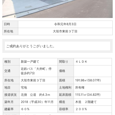
日時
令和元年8月3日
所在地
大垣市東前３丁目
ご成約ありがとうございました。
種別
新築一戸建て
間取り
４ＬＤＫ
近鉄バス「大井町」停
交通
価格
徒歩約7分
所在地
大垣市東前３丁目
面積
191.98㎡(58.07坪)
地目
宅地
土地権利
所有権
接道状況
北側 公道 約4.3ｍ
延床面積
115.11㎡(34.82坪)
築年月
2018（平成30）年11月
構造
木造 ２階建て
建蔽率
６０%
容積率
２００%