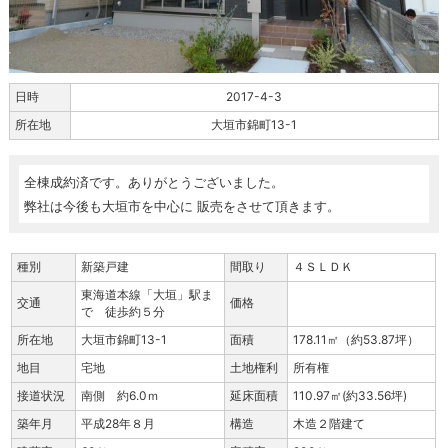
日時
2017-4-3
所在地
大垣市錦町13-1
全棟成約済です。ありがとうございました。
弊社は今後も大垣市を中心に 販売をさせて頂きます。
種別
新築戸建
間取り
４ＳＬＤＫ
東海道本線「大垣」駅ま
交通
価格
で 徒歩約５分
所在地
大垣市錦町13-1
面積
178.11㎡（約53.87坪）
地目
宅地
土地権利
所有権
接道状況
南側 約6.0ｍ
延床面積
110.97㎡(約33.56坪)
築年月
平成28年８月
構造
木造２階建て