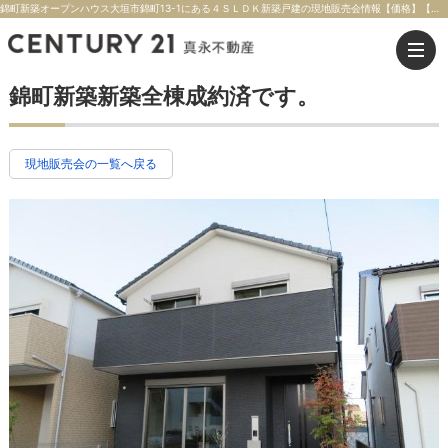
錦町新築オープンハウス大垣市錦町13-1にある４ＳＬＤＫ新築戸建の現地販売会情報【価格】【交通】東海道本線「大垣」駅まで 徒歩約５分 | 大垣市の不動産のことならセンチュリー21真永不動産
錦町新築新築全棟成約済です。
現地販売会の一覧へ戻る