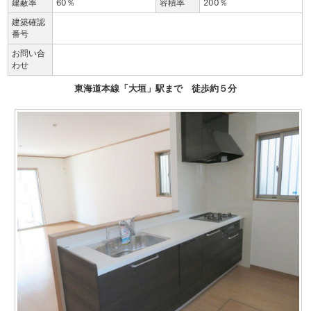
建蔽率
60％
容積率
200％
建築確認
番号
お問い合
わせ
東海道本線「大垣」駅まで 徒歩約５分