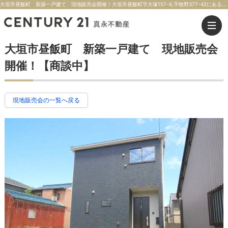
大垣市昼飯町 新築一戸建て 現地販売会開催！大垣市昼飯町字大塚157-6,字牧野377-42にある4LDK新築一戸建ての現地販売会情報【価格】2,090万円【交通】東海道本線 美濃赤坂駅 徒歩15分 | 大垣市の不動産のことならセンチュリー21真永不動産
大垣市昼飯町 新築一戸建て 現地販売会
開催！【商談中】
現地販売会の一覧へ戻る