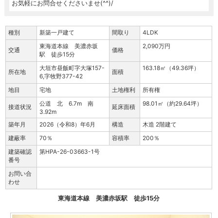
お気軽にお問合せくださいませ(^^)/
種別
新築一戸建て
間取り
4LDK
東海道本線 美濃赤坂
2,090万円
交通
価格
駅 徒歩15分
大垣市昼飯町字大塚157-
163.18㎡（49.36坪）
所在地
面積
6,字牧野377-42
地目
宅地
土地権利
所有権
公道 北 6.7m 南
98.01㎡（約29.64坪）
接道状況
延床面積
3.92m
築年月
2026（令和8）年6月
構造
木造 2階建て
建蔽率
70％
容積率
200％
建築確認
第HPA-26-03663-1号
番号
お問い合
わせ
東海道本線 美濃赤坂駅 徒歩15分