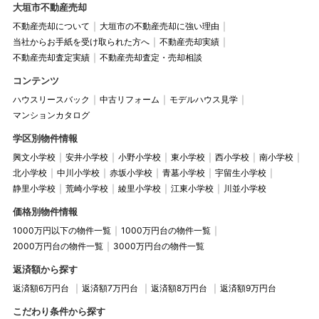
大垣市不動産売却
不動産売却について
大垣市の不動産売却に強い理由
当社からお手紙を受け取られた方へ
不動産売却実績
不動産売却査定実績
不動産売却査定・売却相談
コンテンツ
ハウスリースバック
中古リフォーム
モデルハウス見学
マンションカタログ
学区別物件情報
興文小学校
安井小学校
小野小学校
東小学校
西小学校
南小学校
北小学校
中川小学校
赤坂小学校
青墓小学校
宇留生小学校
静里小学校
荒崎小学校
綾里小学校
江東小学校
川並小学校
価格別物件情報
1000万円以下の物件一覧
1000万円台の物件一覧
2000万円台の物件一覧
3000万円台の物件一覧
返済額から探す
返済額6万円台
返済額7万円台
返済額8万円台
返済額9万円台
こだわり条件から探す