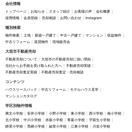
会社情報
トップページ
お知らせ
スタッフ紹介
お客様の声
会社概要
採用情報
会員登録
売却相談
お問い合わせ
Instagram
種別検索
物件検索
土地
新築一戸建て
中古一戸建て
マンション
収益物件
中古リフォーム
賃貸物件
現地販売会
大垣市不動産売却
不動産売却について
大垣市の不動産売却に強い理由
当社からお手紙を受け取られた方へ
不動産売却実績
不動産売却査定実績
不動産売却査定・売却相談
コンテンツ
ハウスリースバック
中古リフォーム
モデルハウス見学
マンションカタログ
学区別物件情報
興文小学校
安井小学校
小野小学校
東小学校
西小学校
南小学校
北小学校
中川小学校
赤坂小学校
青墓小学校
宇留生小学校
静里小学校
荒崎小学校
綾里小学校
江東小学校
川並小学校