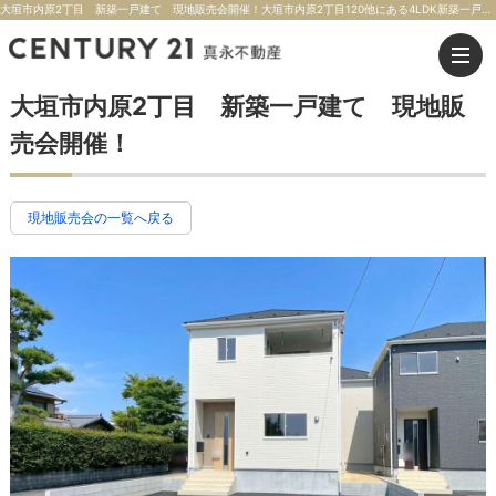
大垣市内原2丁目 新築一戸建て 現地販売会開催！大垣市内原2丁目120他にある4LDK新築一戸建ての現地販売会情報【価格】【1号棟】2,090万円【2号棟】2,190万円【交通】東海道本線 大垣駅まで 輪之内線 バス乗車18分 島里停歩約7分 | 大垣市の不動産のことならセンチュリー21真永不動産
大垣市内原2丁目 新築一戸建て 現地販
売会開催！
現地販売会の一覧へ戻る