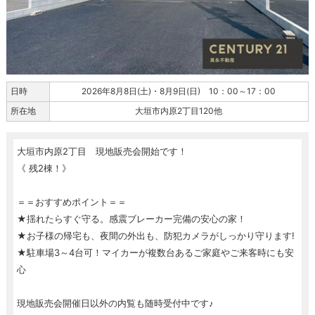
日時
2026年8月8日(土)・8月9日(日) 10：00～17：00
所在地
大垣市内原2丁目120他
大垣市内原2丁目 現地販売会開始です！
《 残2棟！》
＝＝おすすめポイント＝＝
★揺れたらすぐ守る。感震ブレーカー完備の安心の家！
★お子様の帰宅も、夜間の外出も、防犯カメラがしっかり守ります!
★駐車場3～4台可！マイカーが複数台あるご家庭やご来客時にも安
心
現地販売会開催日以外の内覧も随時受付中です♪