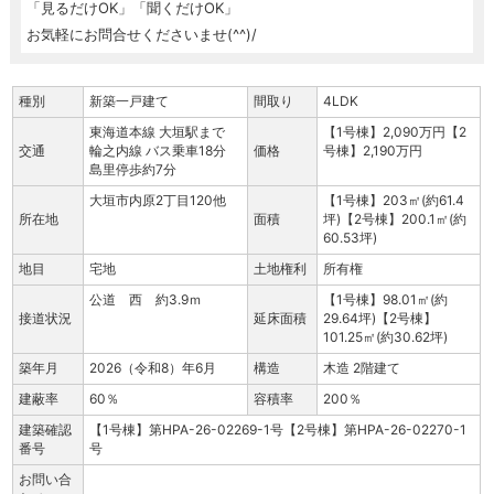
「見るだけOK」「聞くだけOK」
お気軽にお問合せくださいませ(^^)/
種別
新築一戸建て
間取り
4LDK
東海道本線 大垣駅まで
【1号棟】2,090万円【2
交通
輪之内線 バス乗車18分
価格
号棟】2,190万円
島里停歩約7分
大垣市内原2丁目120他
【1号棟】203㎡(約61.4
所在地
面積
坪)【2号棟】200.1㎡(約
60.53坪)
地目
宅地
土地権利
所有権
公道 西 約3.9ｍ
【1号棟】98.01㎡(約
接道状況
延床面積
29.64坪)【2号棟】
101.25㎡(約30.62坪)
築年月
2026（令和8）年6月
構造
木造 2階建て
建蔽率
60％
容積率
200％
建築確認
【1号棟】第HPA-26-02269-1号【2号棟】第HPA-26-02270-1
番号
号
お問い合