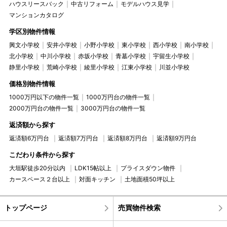
ハウスリースバック
中古リフォーム
モデルハウス見学
マンションカタログ
学区別物件情報
興文小学校
安井小学校
小野小学校
東小学校
西小学校
南小学校
北小学校
中川小学校
赤坂小学校
青墓小学校
宇留生小学校
静里小学校
荒崎小学校
綾里小学校
江東小学校
川並小学校
価格別物件情報
1000万円以下の物件一覧
1000万円台の物件一覧
2000万円台の物件一覧
3000万円台の物件一覧
返済額から探す
返済額6万円台
返済額7万円台
返済額8万円台
返済額9万円台
こだわり条件から探す
大垣駅徒歩20分以内
LDK15帖以上
プライスダウン物件
カースペース２台以上
対面キッチン
土地面積50坪以上
トップページ
売買物件検索