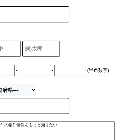
-
-
(半角数字)