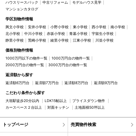
ハウスリースバック
中古リフォーム
モデルハウス見学
マンションカタログ
学区別物件情報
興文小学校
安井小学校
小野小学校
東小学校
西小学校
南小学校
北小学校
中川小学校
赤坂小学校
青墓小学校
宇留生小学校
静里小学校
荒崎小学校
綾里小学校
江東小学校
川並小学校
価格別物件情報
1000万円以下の物件一覧
1000万円台の物件一覧
2000万円台の物件一覧
3000万円台の物件一覧
返済額から探す
返済額6万円台
返済額7万円台
返済額8万円台
返済額9万円台
こだわり条件から探す
大垣駅徒歩20分以内
LDK15帖以上
プライスダウン物件
カースペース２台以上
対面キッチン
土地面積50坪以上
トップページ
売買物件検索