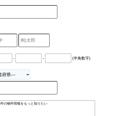
-
-
(半角数字)