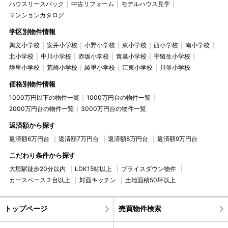
ハウスリースバック
中古リフォーム
モデルハウス見学
マンションカタログ
学区別物件情報
興文小学校
安井小学校
小野小学校
東小学校
西小学校
南小学校
北小学校
中川小学校
赤坂小学校
青墓小学校
宇留生小学校
静里小学校
荒崎小学校
綾里小学校
江東小学校
川並小学校
価格別物件情報
1000万円以下の物件一覧
1000万円台の物件一覧
2000万円台の物件一覧
3000万円台の物件一覧
返済額から探す
返済額6万円台
返済額7万円台
返済額8万円台
返済額9万円台
こだわり条件から探す
大垣駅徒歩20分以内
LDK15帖以上
プライスダウン物件
カースペース２台以上
対面キッチン
土地面積50坪以上
トップページ
売買物件検索