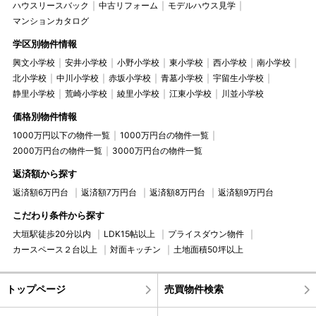
ハウスリースバック
中古リフォーム
モデルハウス見学
マンションカタログ
学区別物件情報
興文小学校
安井小学校
小野小学校
東小学校
西小学校
南小学校
北小学校
中川小学校
赤坂小学校
青墓小学校
宇留生小学校
静里小学校
荒崎小学校
綾里小学校
江東小学校
川並小学校
価格別物件情報
1000万円以下の物件一覧
1000万円台の物件一覧
2000万円台の物件一覧
3000万円台の物件一覧
返済額から探す
返済額6万円台
返済額7万円台
返済額8万円台
返済額9万円台
こだわり条件から探す
大垣駅徒歩20分以内
LDK15帖以上
プライスダウン物件
カースペース２台以上
対面キッチン
土地面積50坪以上
トップページ
売買物件検索