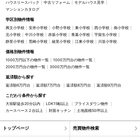
ハウスリースバック
中古リフォーム
モデルハウス見学
マンションカタログ
学区別物件情報
興文小学校
安井小学校
小野小学校
東小学校
西小学校
南小学校
北小学校
中川小学校
赤坂小学校
青墓小学校
宇留生小学校
静里小学校
荒崎小学校
綾里小学校
江東小学校
川並小学校
価格別物件情報
1000万円以下の物件一覧
1000万円台の物件一覧
2000万円台の物件一覧
3000万円台の物件一覧
返済額から探す
返済額6万円台
返済額7万円台
返済額8万円台
返済額9万円台
こだわり条件から探す
大垣駅徒歩20分以内
LDK15帖以上
プライスダウン物件
カースペース２台以上
対面キッチン
土地面積50坪以上
トップページ
売買物件検索