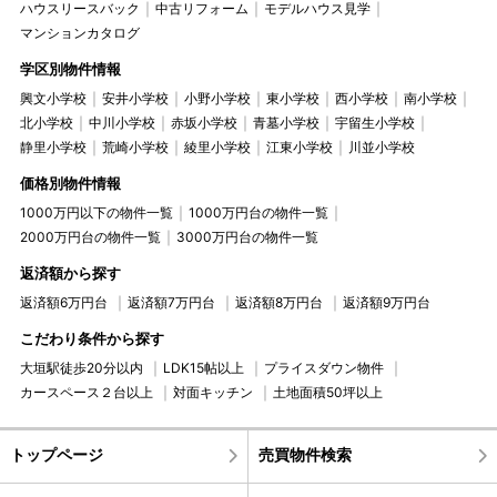
ハウスリースバック
中古リフォーム
モデルハウス見学
マンションカタログ
学区別物件情報
興文小学校
安井小学校
小野小学校
東小学校
西小学校
南小学校
北小学校
中川小学校
赤坂小学校
青墓小学校
宇留生小学校
静里小学校
荒崎小学校
綾里小学校
江東小学校
川並小学校
価格別物件情報
1000万円以下の物件一覧
1000万円台の物件一覧
2000万円台の物件一覧
3000万円台の物件一覧
返済額から探す
返済額6万円台
返済額7万円台
返済額8万円台
返済額9万円台
こだわり条件から探す
大垣駅徒歩20分以内
LDK15帖以上
プライスダウン物件
カースペース２台以上
対面キッチン
土地面積50坪以上
トップページ
売買物件検索