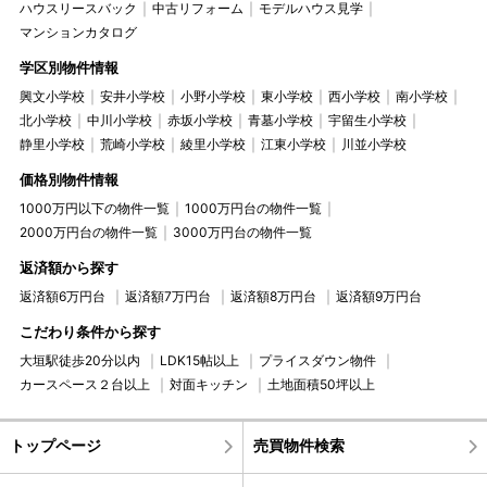
ハウスリースバック
中古リフォーム
モデルハウス見学
マンションカタログ
学区別物件情報
興文小学校
安井小学校
小野小学校
東小学校
西小学校
南小学校
北小学校
中川小学校
赤坂小学校
青墓小学校
宇留生小学校
静里小学校
荒崎小学校
綾里小学校
江東小学校
川並小学校
価格別物件情報
1000万円以下の物件一覧
1000万円台の物件一覧
2000万円台の物件一覧
3000万円台の物件一覧
返済額から探す
返済額6万円台
返済額7万円台
返済額8万円台
返済額9万円台
こだわり条件から探す
大垣駅徒歩20分以内
LDK15帖以上
プライスダウン物件
カースペース２台以上
対面キッチン
土地面積50坪以上
トップページ
売買物件検索