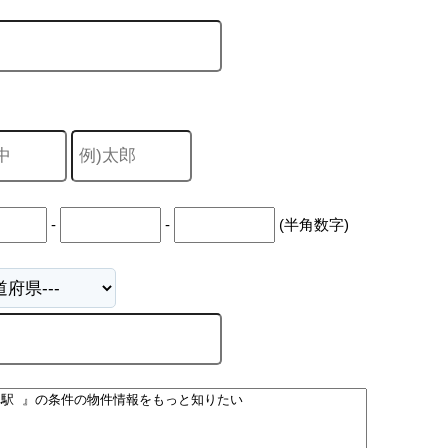
-
-
(半角数字)