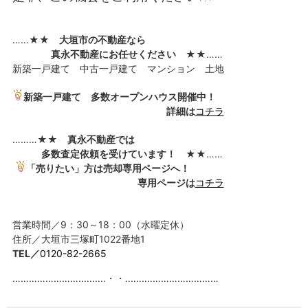
……★★
大垣市の不動産なら
真永不動産にお任せください
★★……
新築一戸建て 中古一戸建て マンション 土地
新築一戸建て
多数オープンハウス開催中！
詳細は
コチラ
………★★
真永不動産では
多数査定依頼を受けています！
★★……
「売りたい」
方は売却専用ページへ！
専用ページは
コチラ
営業時間／9：30～18：00（水曜定休）
住所／大垣市三塚町1022番地1
TEL／
0120-82-2665
……………………‥‥‥‥‥・・‥‥‥‥‥……………………