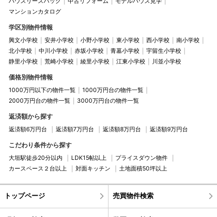
ハウスリースバック
中古リフォーム
モデルハウス見学
マンションカタログ
学区別物件情報
興文小学校
安井小学校
小野小学校
東小学校
西小学校
南小学校
北小学校
中川小学校
赤坂小学校
青墓小学校
宇留生小学校
静里小学校
荒崎小学校
綾里小学校
江東小学校
川並小学校
価格別物件情報
1000万円以下の物件一覧
1000万円台の物件一覧
2000万円台の物件一覧
3000万円台の物件一覧
返済額から探す
返済額6万円台
返済額7万円台
返済額8万円台
返済額9万円台
こだわり条件から探す
大垣駅徒歩20分以内
LDK15帖以上
プライスダウン物件
カースペース２台以上
対面キッチン
土地面積50坪以上
トップページ
売買物件検索