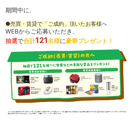
期間中に、
●売買・賃貸で「ご成約」頂いたお客様
へ
WEBからご応募いただき、
121
抽選
で
合計
名様
に
豪華プレゼント！