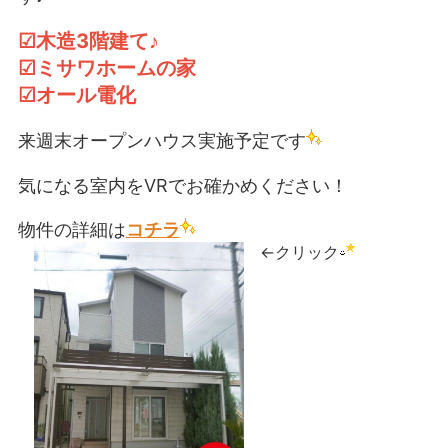
☑木造3階建て♪
☑ミサワホームの家
☑オール電化
来週末オープンハウス実施予定です
気になる室内をVRでお確かめください！
物件の詳細は
コチラ
←クリック