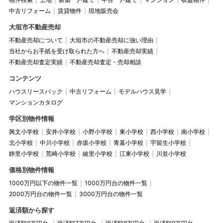
中古リフォーム
賃貸物件
現地販売会
大垣市不動産売却
不動産売却について
大垣市の不動産売却に強い理由
当社からお手紙を受け取られた方へ
不動産売却実績
不動産売却査定実績
不動産売却査定・売却相談
コンテンツ
ハウスリースバック
中古リフォーム
モデルハウス見学
マンションカタログ
学区別物件情報
興文小学校
安井小学校
小野小学校
東小学校
西小学校
南小学校
北小学校
中川小学校
赤坂小学校
青墓小学校
宇留生小学校
静里小学校
荒崎小学校
綾里小学校
江東小学校
川並小学校
価格別物件情報
1000万円以下の物件一覧
1000万円台の物件一覧
2000万円台の物件一覧
3000万円台の物件一覧
返済額から探す