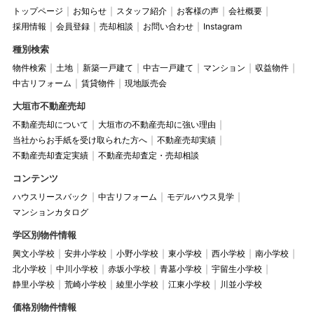
トップページ
お知らせ
スタッフ紹介
お客様の声
会社概要
採用情報
会員登録
売却相談
お問い合わせ
Instagram
種別検索
物件検索
土地
新築一戸建て
中古一戸建て
マンション
収益物件
中古リフォーム
賃貸物件
現地販売会
大垣市不動産売却
不動産売却について
大垣市の不動産売却に強い理由
当社からお手紙を受け取られた方へ
不動産売却実績
不動産売却査定実績
不動産売却査定・売却相談
コンテンツ
ハウスリースバック
中古リフォーム
モデルハウス見学
マンションカタログ
学区別物件情報
興文小学校
安井小学校
小野小学校
東小学校
西小学校
南小学校
北小学校
中川小学校
赤坂小学校
青墓小学校
宇留生小学校
静里小学校
荒崎小学校
綾里小学校
江東小学校
川並小学校
価格別物件情報