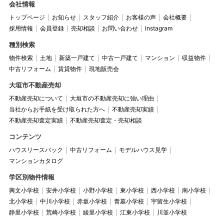
会社情報
トップページ
お知らせ
スタッフ紹介
お客様の声
会社概要
採用情報
会員登録
売却相談
お問い合わせ
Instagram
種別検索
物件検索
土地
新築一戸建て
中古一戸建て
マンション
収益物件
中古リフォーム
賃貸物件
現地販売会
大垣市不動産売却
不動産売却について
大垣市の不動産売却に強い理由
当社からお手紙を受け取られた方へ
不動産売却実績
不動産売却査定実績
不動産売却査定・売却相談
コンテンツ
ハウスリースバック
中古リフォーム
モデルハウス見学
マンションカタログ
学区別物件情報
興文小学校
安井小学校
小野小学校
東小学校
西小学校
南小学校
北小学校
中川小学校
赤坂小学校
青墓小学校
宇留生小学校
静里小学校
荒崎小学校
綾里小学校
江東小学校
川並小学校